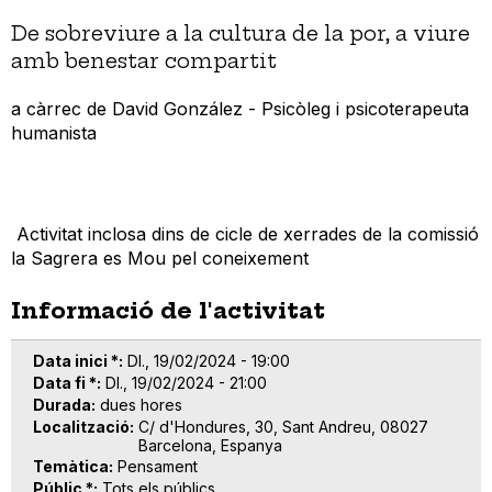
De sobreviure a la cultura de la por, a viure
amb benestar compartit
a càrrec de David González - Psicòleg i psicoterapeuta
humanista
Activitat inclosa dins de cicle de xerrades de la comissió
la Sagrera es Mou pel coneixement
Informació de l'activitat
Data inici *
Dl., 19/02/2024 - 19:00
Data fi *
Dl., 19/02/2024 - 21:00
Durada
dues hores
Localització
C/ d'Hondures, 30, Sant Andreu, 08027
Barcelona, Espanya
Temàtica
Pensament
Públic *
Tots els públics