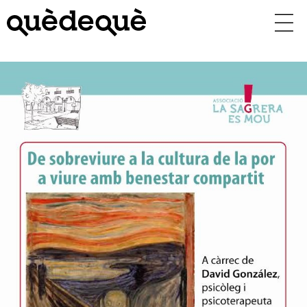
Vés
al
contingut