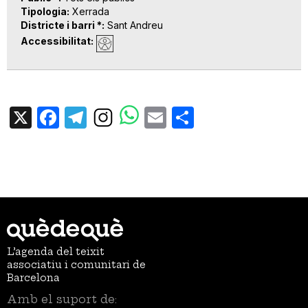
Tipologia
Xerrada
Districte i barri *
Sant Andreu
Accessibilitat
X
Facebook
Telegram
Email
Share
L’agenda del teixit
associatiu i comunitari de
Barcelona
Amb el suport de: