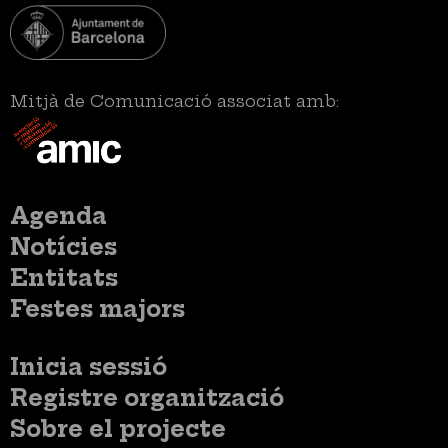
Mitjà de Comunicació associat amb:
Menú
Agenda
principal
Notícies
Entitats
Festes majors
Menú
Inicia sessió
del
Menú
Registre organització
compte
usuari
d'usuari
Menú
Sobre el projecte
no
Peu