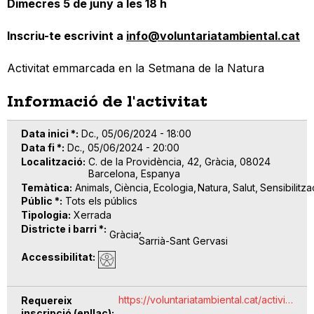
Dimecres 5 de juny a les 18 h
Inscriu-te escrivint a
info@voluntariatambiental.cat
Activitat emmarcada en la Setmana de la Natura
Informació de l'activitat
Data inici *
Dc., 05/06/2024 - 18:00
Data fi *
Dc., 05/06/2024 - 20:00
Localització
C. de la Providència, 42, Gràcia, 08024
Barcelona, Espanya
Temàtica
Animals
Ciència
Ecologia
Natura
Salut
Sensibilitza
Públic *
Tots els públics
Tipologia
Xerrada
Districte i barri *
Gràcia
Sarrià-Sant Gervasi
Accessibilitat
https://voluntariatambiental.cat/activi…
Requereix
inscripció (enllaç)