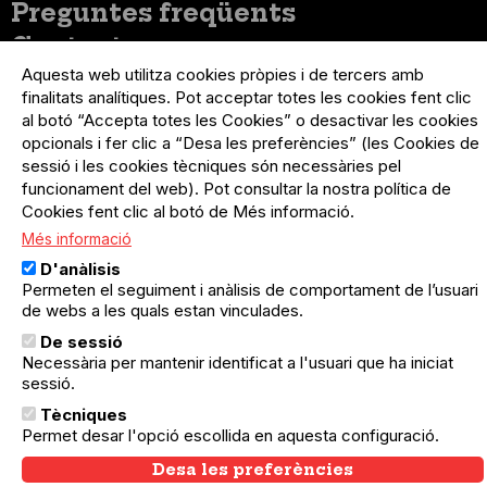
loggat
Preguntes freqüents
Contacte
Aquesta web utilitza cookies pròpies i de tercers amb
finalitats analítiques. Pot acceptar totes les cookies fent clic
Menú
Política de privacitat
al botó “Accepta totes les Cookies” o desactivar les cookies
Legal
Avís legal
opcionals i fer clic a “Desa les preferències” (les Cookies de
Política de cookies
sessió i les cookies tècniques són necessàries pel
funcionament del web). Pot consultar la nostra política de
El Quèdequè no es fa responsable de les activitats
Cookies fent clic al botó de Més informació.
programades; en són responsables els col·lectius
organitzadors.
Més informació
D'anàlisis
© Quedequè, 2025
Permeten el seguiment i anàlisis de comportament de l’usuari
de webs a les quals estan vinculades.
De sessió
Necessària per mantenir identificat a l'usuari que ha iniciat
sessió.
Tècniques
Permet desar l'opció escollida en aquesta configuració.
Desa les preferències