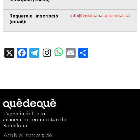
info@voluntariatambiental.cat
Requereix inscripció
(email)
X
Facebook
Telegram
Email
Share
L’agenda del teixit
associatiu i comunitari de
Barcelona
Amb el suport de: