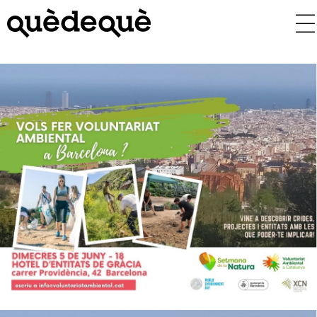
Vés
al
contingut