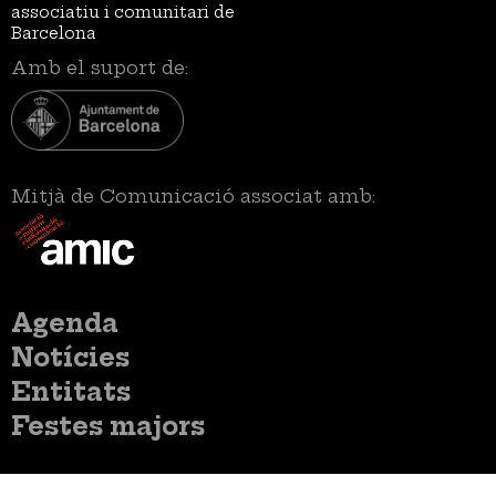
associatiu i comunitari de
Barcelona
Amb el suport de:
Mitjà de Comunicació associat amb:
Menú
Agenda
principal
Notícies
Entitats
Festes majors
Menú
Inicia sessió