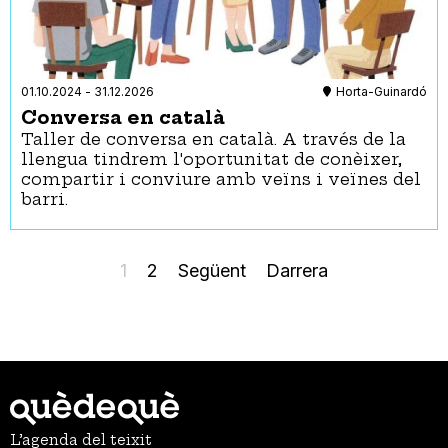
01.10.2024
-
31.12.2026
Horta-Guinardó
Conversa en català
Taller de conversa en català. A través de la
llengua tindrem l'oportunitat de conèixer,
compartir i conviure amb veïns i veïnes del
barri.
Paginació
Pàgina
1
Page
2
Pàgina
Següent
Última
Darrera
actual
següent
pàgina
L’agenda del teixit