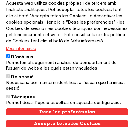
del
Aquesta web utilitza cookies pròpies i de tercers amb
Menú
Registre organització
compte
finalitats analítiques. Pot acceptar totes les cookies fent
usuari
d'usuari
Menú
Sobre el projecte
clic al botó “Accepta totes les Cookies” o desactivar les
no
Peu
cookies opcionals i fer clic a “Desa les preferències” (les
loggat
Preguntes freqüents
Cookies de sessió i les cookies tècniques són necessàries
Contacte
pel funcionament del web). Pot consultar la nostra política
de Cookies fent clic al botó de Més informació.
Més informació
Menú
Política de privacitat
D'anàlisis
Legal
Avís legal
Permeten el seguiment i anàlisis de comportament de
Política de cookies
l’usuari de webs a les quals estan vinculades.
De sessió
El Quèdequè no es fa responsable de les activitats
Necessària per mantenir identificat a l'usuari que ha iniciat
programades; en són responsables els col·lectius
organitzadors.
sessió.
Tècniques
© Quedequè, 2025
Permet desar l'opció escollida en aquesta configuració.
Desa les preferències
Accepta totes les Cookies
Withdraw consent