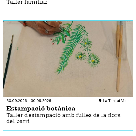
Les Corts
Taller familiar
Art
Nou Barris
Castells
Sant Andreu
Cinema
Sant Martí
Circ
Sants-Montjuïc
Concentracions
Sarrià-Sant Gervasi
Concert
Conferència
Convenció
Cursos
Dansa
Esport
Exposició
Festa
Fira
Foc
30.09.2026
-
30.09.2026
La Trinitat Vella
Jocs
Estampació botànica
Jornada
Taller d'estampació amb fulles de la flora
Manifestació
del barri
Pòdcast
Ràdio