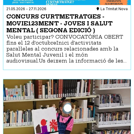
21.05.2026
-
27.11.2026
La Trinitat Nova
CONCURS CURTMETRATGES -
MOVIE123MENT - JOVES I SALUT
MENTAL ( SEGONA EDICIÓ )
Voleu participar? CONVOCATÒRIA OBERT
fins el 12 d'octubreInici d'activitats
paral·leles al concurs relacionades amb la
Salut Mental Juvenil i el món
audiovisual.Us deixem la informació de les…