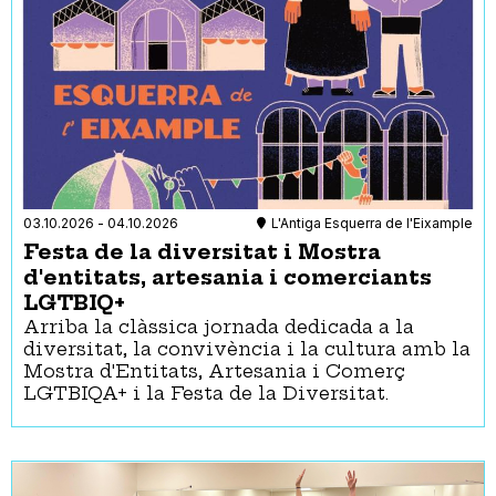
Materials relacionats i per seguir l’activitat fets amb
lectura fàcil
Materials tàctils
Pictogrames explicatius de l’activitat i els espais
Reserva de places d'aparcament per a persones amb
mobilitat reduïda
Reserva de seients per a persones amb discapacitat
visual i auditiva
Servei d’audiodescripció
Subtitulació
03.10.2026
-
04.10.2026
L'Antiga Esquerra de l'Eixample
Suport per a persones amb discapacitat intel·lectual
Festa de la diversitat i Mostra
d'entitats, artesania i comerciants
Festa
LGTBIQ+
- Qualsevol -
Arriba la clàssica jornada dedicada a la
Festes majors
diversitat, la convivència i la cultura amb la
Mostra d'Entitats, Artesania i Comerç
LGTBIQA+ i la Festa de la Diversitat.