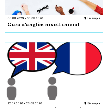
06.08.2026
-
06.08.2026
Eixample
Curs d’anglès nivell inicial
Accessibilitat
Activitats i espais 100% acc
Anell magnètic
Els gossos pigall o d'assist
Intèrpret en llengua de sig
Intèrpret en llengua de sign
Materials relacionats i per seg
Materials relacionats i per seg
fàcil
Materials tàctils
Pictogrames explicatius de l’a
Reserva de places d'aparc
mobilitat reduïda
Reserva de seients per a per
22.07.2026
-
26.08.2026
Eixample
auditiva