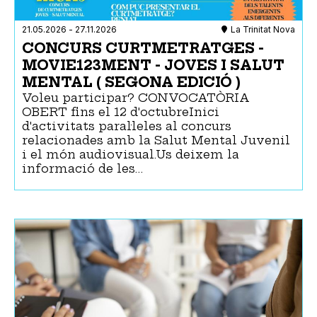
21.05.2026
-
27.11.2026
La Trinitat Nova
CONCURS CURTMETRATGES -
MOVIE123MENT - JOVES I SALUT
MENTAL ( SEGONA EDICIÓ )
Voleu participar? CONVOCATÒRIA
OBERT fins el 12 d'octubreInici
d'activitats paral·leles al concurs
relacionades amb la Salut Mental Juvenil
i el món audiovisual.Us deixem la
informació de les…