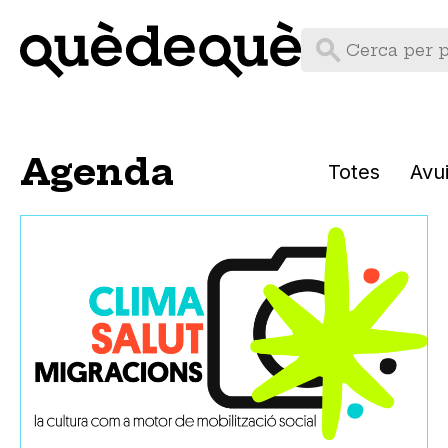
Vés
al
contingut
Agenda
Totes
Avu
Temes
Animals
Art
Ciència
Cuina
Cultura
Cultures populars