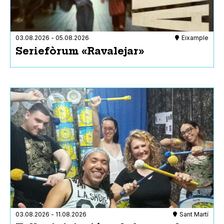
Taller
Teatre
Visita guiada
03.08.2026
-
05.08.2026
Eixample
Xerrada
Seriefòrum «Ravalejar»
Festa
essibles
- Qualsevol -
Festes majors
ència són benvinguts
nes (a demanda)
es (per defecte)
uir l’activitat en Braille
uir l’activitat fets amb lectura
ctivitat i els espais
ament per a persones amb
sones amb discapacitat visual i
03.08.2026
-
11.08.2026
Sant Martí