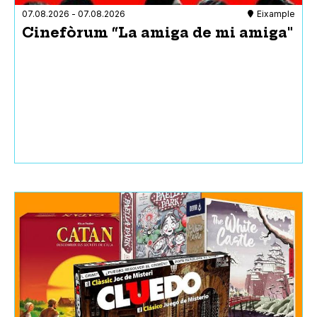
Sant Andreu
07.08.2026
-
07.08.2026
Eixample
Sant Martí
Cinefòrum “La amiga de mi amiga"
Sants-Montjuïc
Sarrià-Sant Gervasi