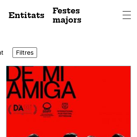
Festes
s
Entitats
majors
t
Filtres
Districtes
Ciutat Vella
Eixample
Gràcia
Horta-Guinardó
Les Corts
Nou Barris