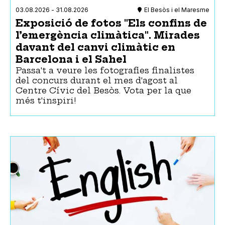
Drets humans
03.08.2026
-
31.08.2026
El Besòs i el Maresme
Ecologia
Exposició de fotos "Els confins de
Educació
l’emergència climàtica". Mirades
Espiritualitat
davant del canvi climàtic en
Feminismes
Barcelona i el Sahel
Gent Gran
Passa't a veure les fotografies finalistes
Història
del concurs durant el mes d'agost al
Interculturalitat
Centre Cívic del Besòs. Vota per la que
LGTBQIA+
més t'inspiri!
Literatura
Música
Natura
Pensament
Salut
Sant Jordi
Sensibilització