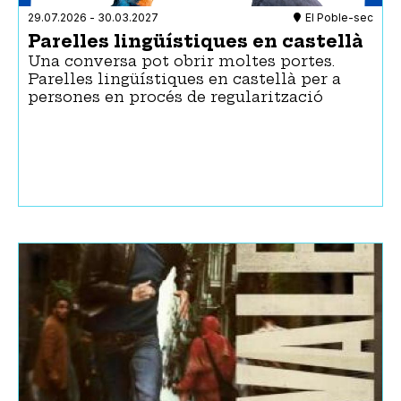
Castells
Amb amics
29.07.2026
-
30.03.2027
El Poble-sec
Cinema
Grups grans
Parelles lingüístiques en castellà
Circ
Amb mascotes
Una conversa pot obrir moltes portes.
Concentracions
Per a dones
Parelles lingüístiques en castellà per a
Concert
persones en procés de regularització
Conferència
Convenció
Cursos
Dansa
Esport
Exposició
Festa
Fira
Foc
Jocs
Jornada
Manifestació
Pòdcast
Ràdio
Rutes
Seminari