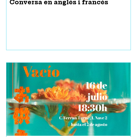
Conversa en anglès i francès
Servei d’audiodescripció
Subtitulació
Suport per a persones amb di