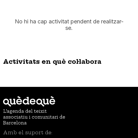
No hi ha cap activitat pendent de realitzar-
se.
Activitats en què col·labora
L’agenda del teixit
associatiu i comunitari de
Barcelona
Amb el suport de: