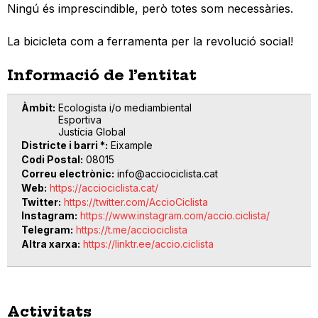
Ningú és imprescindible, però totes som necessàries.
La bicicleta com a ferramenta per la revolució social!
Informació de l’entitat
Àmbit
Ecologista i/o mediambiental
Esportiva
Justícia Global
Districte i barri *
Eixample
Codi Postal
08015
Correu electrònic
info@acciociclista.cat
Web
https://acciociclista.cat/
Twitter
https://twitter.com/AccioCiclista
Instagram
https://www.instagram.com/accio.ciclista/
Telegram
https://t.me/acciociclista
Altra xarxa
https://linktr.ee/accio.ciclista
Activitats