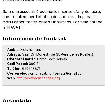
Som una associació ecumènica, sense afany de lucre,
que treballem per l'abolició de la tortura, la pena de
mort i altres tractes cruels i inhumans. Formem part de
la FIACAT
Informació de l’entitat
Àmbit
Drets humans
Adreça
Anglí 55 (Monestir de St. Pere de les Puel·les)
Districte i barri *
Sarrià-Sant Gervasi
Codi Postal
08017
Telèfon
620248871
Correu electrònic
acat.montserrat2@gmail.com
Web
http://www.acat.pangea.org
Activitats