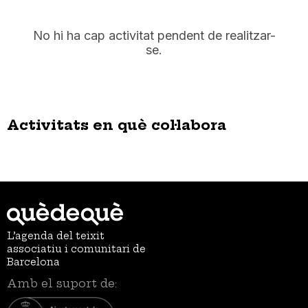
No hi ha cap activitat pendent de realitzar-
se.
Activitats en què col·labora
L’agenda del teixit
associatiu i comunitari de
Barcelona
Amb el suport de: