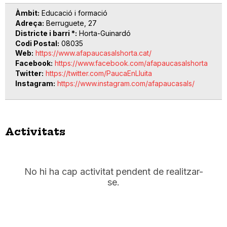
Àmbit
Educació i formació
Adreça
Berruguete, 27
Districte i barri *
Horta-Guinardó
Codi Postal
08035
Web
https://www.afapaucasalshorta.cat/
Facebook
https://www.facebook.com/afapaucasalshorta
Twitter
https://twitter.com/PaucaEnLluita
Instagram
https://www.instagram.com/afapaucasals/
Activitats
No hi ha cap activitat pendent de realitzar-
se.