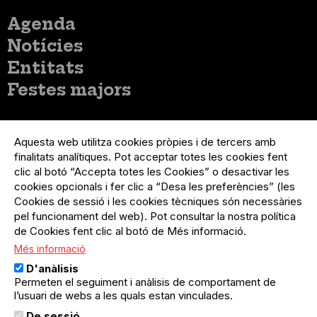
Menú
Agenda
principal
Notícies
Entitats
Festes majors
Menú
Inicia sessió
del
Aquesta web utilitza cookies pròpies i de tercers amb
Menú
Registre organització
compte
finalitats analítiques. Pot acceptar totes les cookies fent
usuari
d'usuari
Menú
Sobre el projecte
clic al botó “Accepta totes les Cookies” o desactivar les
no
Peu
cookies opcionals i fer clic a “Desa les preferències” (les
loggat
Preguntes freqüents
Cookies de sessió i les cookies tècniques són necessàries
Contacte
pel funcionament del web). Pot consultar la nostra política
de Cookies fent clic al botó de Més informació.
Més informació
Menú
Política de privacitat
D'anàlisis
Legal
Avís legal
Permeten el seguiment i anàlisis de comportament de
Política de cookies
l’usuari de webs a les quals estan vinculades.
De sessió