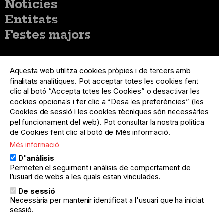
Notícies
Entitats
Festes majors
Menú
Inicia sessió
del
Aquesta web utilitza cookies pròpies i de tercers amb
Menú
Registre organització
compte
finalitats analítiques. Pot acceptar totes les cookies fent
usuari
d'usuari
clic al botó “Accepta totes les Cookies” o desactivar les
Menú
Sobre el projecte
no
Peu
cookies opcionals i fer clic a “Desa les preferències” (les
loggat
Preguntes freqüents
Cookies de sessió i les cookies tècniques són necessàries
Contacte
pel funcionament del web). Pot consultar la nostra política
de Cookies fent clic al botó de Més informació.
Més informació
Menú
Política de privacitat
D'anàlisis
Legal
Avís legal
Permeten el seguiment i anàlisis de comportament de
Política de cookies
l’usuari de webs a les quals estan vinculades.
De sessió
El Quèdequè no es fa responsable de les activitats
Necessària per mantenir identificat a l'usuari que ha iniciat
programades; en són responsables els col·lectius
sessió.
organitzadors.