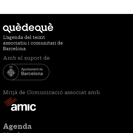
L’agenda del teixit
associatiu i comunitari de
Barcelona
Amb el suport de:
Mitjà de Comunicació associat amb:
Menú
Agenda
principal