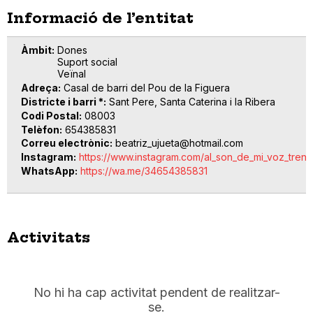
Informació de l’entitat
Àmbit
Dones
Suport social
Veïnal
Adreça
Casal de barri del Pou de la Figuera
Districte i barri *
Sant Pere, Santa Caterina i la Ribera
Codi Postal
08003
Telèfon
654385831
Correu electrònic
beatriz_ujueta@hotmail.com
Instagram
https://www.instagram.com/al_son_de_mi_voz_trenz
WhatsApp
https://wa.me/34654385831
Activitats
No hi ha cap activitat pendent de realitzar-
se.