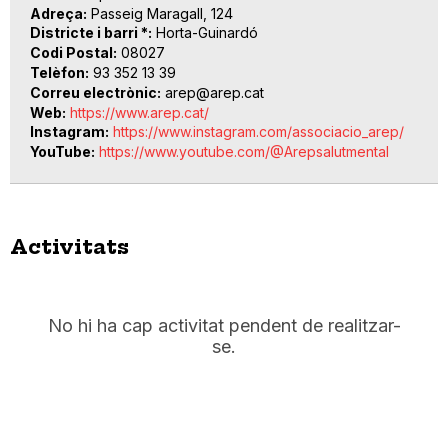
Adreça
Passeig Maragall, 124
Districte i barri *
Horta-Guinardó
Codi Postal
08027
Telèfon
93 352 13 39
Correu electrònic
arep@arep.cat
Web
https://www.arep.cat/
Instagram
https://www.instagram.com/associacio_arep/
YouTube
https://www.youtube.com/@Arepsalutmental
Activitats
No hi ha cap activitat pendent de realitzar-
se.