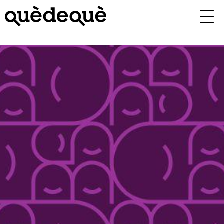
Vés
al
contingut