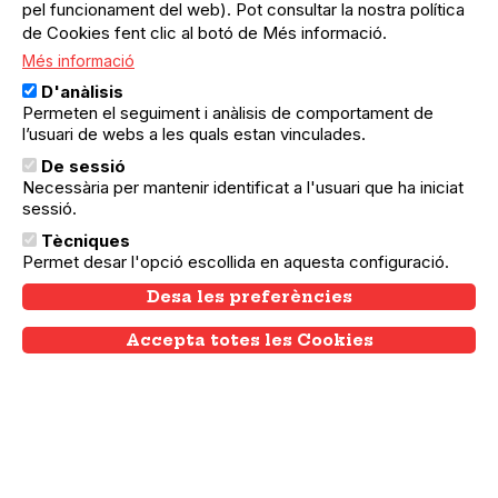
pel funcionament del web). Pot consultar la nostra política
29.05.2026
de Cookies fent clic al botó de Més informació.
Sant Andreu
Més informació
1a Trobada de Voleibol Inclusiu i
D'anàlisis
Adaptat
Permeten el seguiment i anàlisis de comportament de
T’agrada l’esport? Vine a
l’usuari de webs a les quals estan vinculades.
jugar amb nosaltres!
De sessió
Necessària per mantenir identificat a l'usuari que ha iniciat
sessió.
Divendres 29 de maig
Tècniques
Permet desar l'opció escollida en aquesta configuració.
calebrarem la primera edició
Desa les preferències
de la Trobada de Voleibol
Accepta totes les Cookies
Withdraw consent
Inclusiu i Adaptat, a l'Escola
Segre de Sant Andreu. És
una activitat gratuïta i
oberta a tothom.