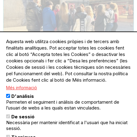
Aquesta web utilitza cookies pròpies i de tercers amb
finalitats analítiques. Pot acceptar totes les cookies fent
clic al botó “Accepta totes les Cookies” o desactivar les
04.04.2025
04.04.2025
Ciutat Vella
cookies opcionals i fer clic a “Desa les preferències” (les
Cookies de sessió i les cookies tècniques són necessàries
Ruta de sensibilització #Visibles
pel funcionament del web). Pot consultar la nostra política
Participa a la nostra ruta de sensibilització
de Cookies fent clic al botó de Més informació.
per Ciutat Vella per conèixer de prop la
realitat de les persones sense llar.
Més informació
D'anàlisis
Permeten el seguiment i anàlisis de comportament de
l’usuari de webs a les quals estan vinculades.
De sessió
Necessària per mantenir identificat a l'usuari que ha iniciat
sessió.