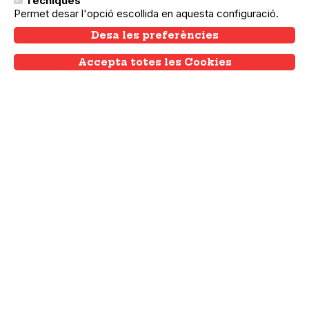
Tècniques
Permet desar l'opció escollida en aquesta configuració.
Desa les preferències
Accepta totes les Cookies
Withdraw consent
11.04.2025
11.04.2025
Ciutat Vella
Ruta de sensibilització #Visibles
Participa a la nostra ruta de sensibilització
per Ciutat Vella per conèixer de prop la
realitat de les persones sense llar.