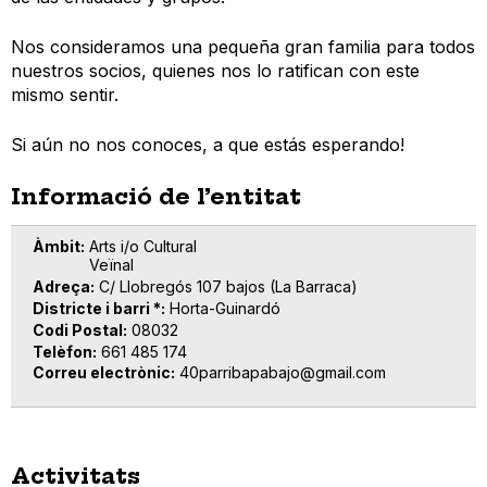
Nos consideramos una pequeña gran familia para todos
nuestros socios, quienes nos lo ratifican con este
mismo sentir.
Si aún no nos conoces, a que estás esperando!
Informació de l’entitat
Àmbit
Arts i/o Cultural
Veïnal
Adreça
C/ Llobregós 107 bajos (La Barraca)
Districte i barri *
Horta-Guinardó
Codi Postal
08032
Telèfon
661 485 174
Correu electrònic
40parribapabajo@gmail.com
Activitats