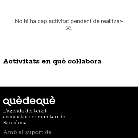
No hi ha cap activitat pendent de realitzar-
se.
Activitats en què col·labora
L’agenda del teixit
associatiu i comunitari de
Barcelona
Amb el suport de: