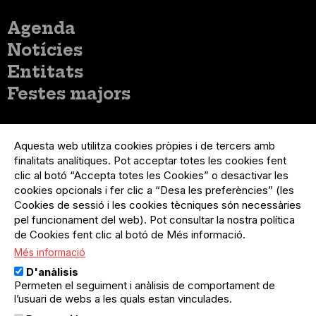
Menú
Agenda
principal
Notícies
Entitats
Festes majors
Menú
Inicia sessió
del
Aquesta web utilitza cookies pròpies i de tercers amb
Menú
Registre organització
compte
finalitats analítiques. Pot acceptar totes les cookies fent
usuari
d'usuari
Menú
Sobre el projecte
clic al botó “Accepta totes les Cookies” o desactivar les
no
Peu
cookies opcionals i fer clic a “Desa les preferències” (les
loggat
Preguntes freqüents
Cookies de sessió i les cookies tècniques són necessàries
Contacte
pel funcionament del web). Pot consultar la nostra política
de Cookies fent clic al botó de Més informació.
Més informació
Menú
Política de privacitat
D'anàlisis
Legal
Avís legal
Permeten el seguiment i anàlisis de comportament de
Política de cookies
l’usuari de webs a les quals estan vinculades.