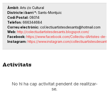
Àmbit
Arts i/o Cultural
Districte i barri *
Sants-Montjuïc
Codi Postal
08014
Telèfon
666344684
Correu electrònic
col.lectiuartistesdesants@hotmail.com
Web
http://colectiudartistesdesants.blogspot.com/
Facebook
https://www.facebook.com/Collectiu-dArtistes-de-S
Instagram
https://www.instagram.com/collectiuartistesdesants
Activitats
No hi ha cap activitat pendent de realitzar-
se.