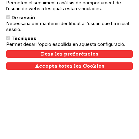
associatiu i comunitari de
Permeten el seguiment i anàlisis de comportament de
Barcelona
l’usuari de webs a les quals estan vinculades.
Amb el suport de:
De sessió
Necessària per mantenir identificat a l'usuari que ha iniciat
sessió.
Tècniques
Permet desar l'opció escollida en aquesta configuració.
Mitjà de Comunicació associat amb:
Desa les preferències
Accepta totes les Cookies
Withdraw consent
Menú
Agenda
principal
Notícies
Entitats
Festes majors
Menú
Inicia sessió
del