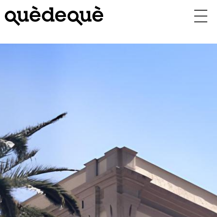
Vés
al
contingut