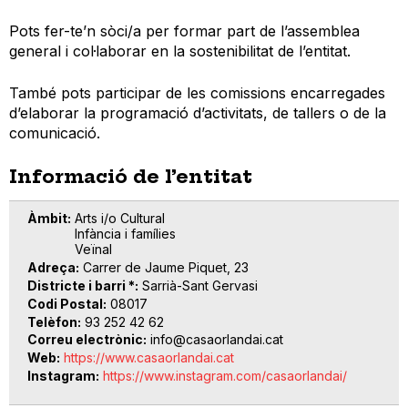
Pots fer-te’n sòci/a per formar part de l’assemblea
general i col·laborar en la sostenibilitat de l’entitat.
També pots participar de les comissions encarregades
d’elaborar la programació d’activitats, de tallers o de la
comunicació.
Informació de l’entitat
Àmbit
Arts i/o Cultural
Infància i famílies
Veïnal
Adreça
Carrer de Jaume Piquet, 23
Districte i barri *
Sarrià-Sant Gervasi
Codi Postal
08017
Telèfon
93 252 42 62
Correu electrònic
info@casaorlandai.cat
Web
https://www.casaorlandai.cat
Instagram
https://www.instagram.com/casaorlandai/