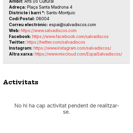
Àmbit
Arts i/o Cultural
Adreça
Plaça Santa Madrona 4
Districte i barri *
Sants-Montjuïc
Codi Postal
08004
Correu electrònic
espai@salvadiscos.com
Web
https://www.salvadiscos.com
Facebook
https://www.facebook.com/salvadiscos
Twitter
https://twitter.com/salvadiscos
Instagram
https://www.instagram.com/salvadiscos/
Altra xarxa
https://www.mixcloud.com/EspaiSalvadiscos/
Activitats
No hi ha cap activitat pendent de realitzar-
se.