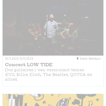
10.11.2023
10.11.2023
Sants-Montjuïc
Concert LOW TIDE
Dos guitarres i veu versionant temes
d'U2, Billie Elish, The Beatles, QOTSA en
altres.