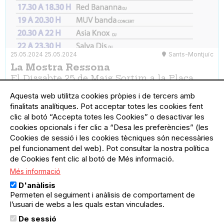
25.05.2024
25.05.2024
Sants-Montjuïc
La Mostra Ressona
El Dissabte 25 de Maig Sortim a la Plaça
Santa Madrona: Des de les 11 del matí fins a
Aquesta web utilitza cookies pròpies i de tercers amb
les 23.30 de la nit, la Plaça es convertirà en
finalitats analítiques. Pot acceptar totes les cookies fent
un parc de diversions per a nens i adults per
clic al botó “Accepta totes les Cookies” o desactivar les
igual.
cookies opcionals i fer clic a “Desa les preferències” (les
Cookies de sessió i les cookies tècniques són necessàries
pel funcionament del web). Pot consultar la nostra política
de Cookies fent clic al botó de Més informació.
Més informació
D'anàlisis
Permeten el seguiment i anàlisis de comportament de
l’usuari de webs a les quals estan vinculades.
De sessió