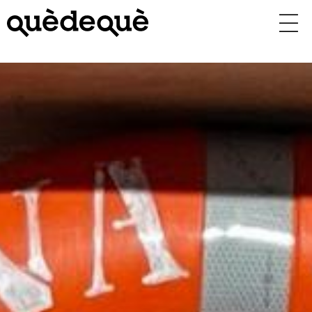
Vés
al
contingut