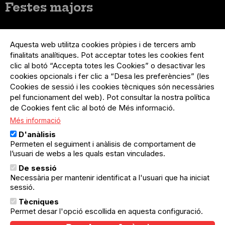
Festes majors
Menú
Inicia sessió
del
Aquesta web utilitza cookies pròpies i de tercers amb
Menú
Registre organització
compte
finalitats analítiques. Pot acceptar totes les cookies fent
usuari
d'usuari
Menú
Sobre el projecte
clic al botó “Accepta totes les Cookies” o desactivar les
no
Peu
cookies opcionals i fer clic a “Desa les preferències” (les
loggat
Preguntes freqüents
Cookies de sessió i les cookies tècniques són necessàries
Contacte
pel funcionament del web). Pot consultar la nostra política
de Cookies fent clic al botó de Més informació.
Més informació
Menú
Política de privacitat
D'anàlisis
Legal
Avís legal
Permeten el seguiment i anàlisis de comportament de
Política de cookies
l’usuari de webs a les quals estan vinculades.
De sessió
El Quèdequè no es fa responsable de les activitats
Necessària per mantenir identificat a l'usuari que ha iniciat
programades; en són responsables els col·lectius
organitzadors.
sessió.
Tècniques
© Quedequè, 2025
Permet desar l'opció escollida en aquesta configuració.