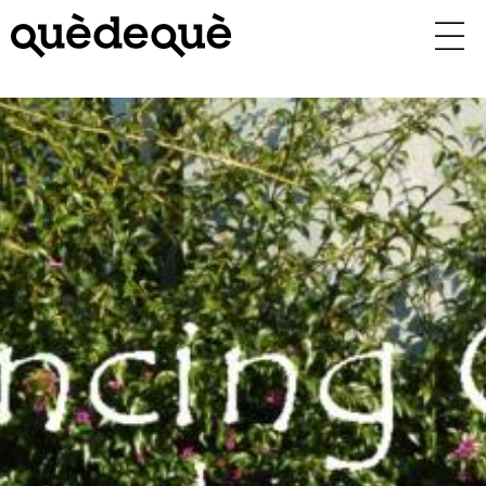
Vés
al
contingut