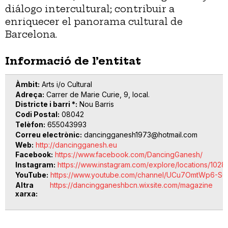
diálogo intercultural; contribuir a
enriquecer el panorama cultural de
Barcelona.
Informació de l’entitat
Àmbit
Arts i/o Cultural
Adreça
Carrer de Marie Curie, 9, local.
Districte i barri *
Nou Barris
Codi Postal
08042
Telèfon
655043993
Correu electrònic
dancingganesh1973@hotmail.com
Web
http://dancingganesh.eu
Facebook
https://www.facebook.com/DancingGanesh/
Instagram
https://www.instagram.com/explore/locations/102
YouTube
https://www.youtube.com/channel/UCu7OmtWp6-
Altra
https://dancingganeshbcn.wixsite.com/magazine
xarxa