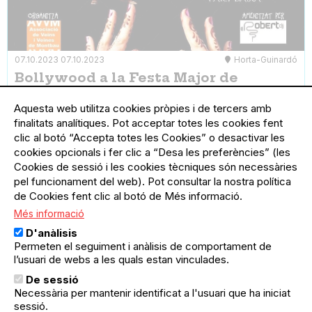
07.10.2023
07.10.2023
Horta-Guinardó
Bollywood a la Festa Major de
Montbau
Montbau ballarà al ritme de Bollywood amb
Aquesta web utilitza cookies pròpies i de tercers amb
l’Associació Dancing Ganesh de Barcelona.
finalitats analítiques. Pot acceptar totes les cookies fent
clic al botó “Accepta totes les Cookies” o desactivar les
cookies opcionals i fer clic a “Desa les preferències” (les
Cookies de sessió i les cookies tècniques són necessàries
pel funcionament del web). Pot consultar la nostra política
de Cookies fent clic al botó de Més informació.
Més informació
D'anàlisis
Permeten el seguiment i anàlisis de comportament de
l’usuari de webs a les quals estan vinculades.
De sessió
Necessària per mantenir identificat a l'usuari que ha iniciat
sessió.