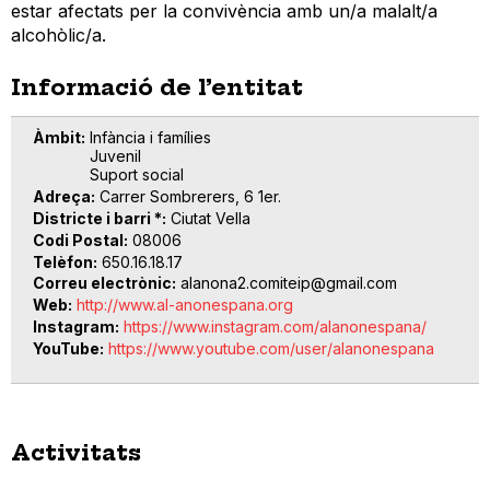
estar afectats per la convivència amb un/a malalt/a
alcohòlic/a.
Informació de l’entitat
Àmbit
Infància i famílies
Juvenil
Suport social
Adreça
Carrer Sombrerers, 6 1er.
Districte i barri *
Ciutat Vella
Codi Postal
08006
Telèfon
650.16.18.17
Correu electrònic
alanona2.comiteip@gmail.com
Web
http://www.al-anonespana.org
Instagram
https://www.instagram.com/alanonespana/
YouTube
https://www.youtube.com/user/alanonespana
Activitats