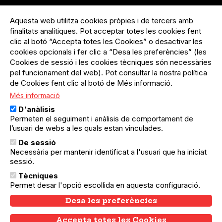
Menú
Inicia sessió
del
Aquesta web utilitza cookies pròpies i de tercers amb
Menú
Registre organització
compte
finalitats analítiques. Pot acceptar totes les cookies fent
usuari
d'usuari
clic al botó “Accepta totes les Cookies” o desactivar les
Menú
Sobre el projecte
no
Peu
cookies opcionals i fer clic a “Desa les preferències” (les
loggat
Preguntes freqüents
Cookies de sessió i les cookies tècniques són necessàries
Contacte
pel funcionament del web). Pot consultar la nostra política
de Cookies fent clic al botó de Més informació.
Més informació
Menú
Política de privacitat
D'anàlisis
Legal
Avís legal
Permeten el seguiment i anàlisis de comportament de
Política de cookies
l’usuari de webs a les quals estan vinculades.
De sessió
El Quèdequè no es fa responsable de les activitats
Necessària per mantenir identificat a l'usuari que ha iniciat
programades; en són responsables els col·lectius
sessió.
organitzadors.
Tècniques
© Quedequè, 2025
Permet desar l'opció escollida en aquesta configuració.
Desa les preferències
Accepta totes les Cookies
Withdraw consent