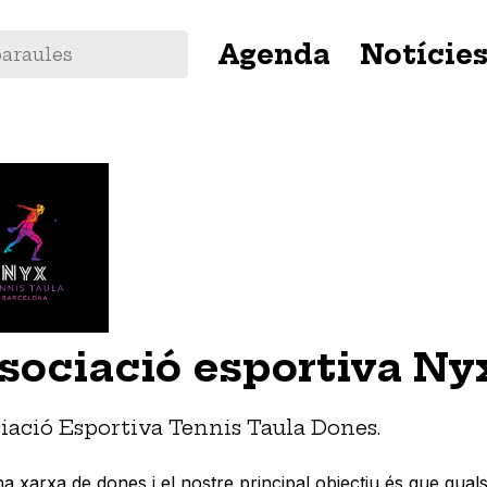
Navegació
Agenda
Notície
principal
sociació esportiva Ny
iació Esportiva Tennis Taula Dones.
 xarxa de dones i el nostre principal objectiu és que qual