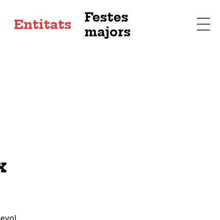
Festes
s
Entitats
majors
x
sevol