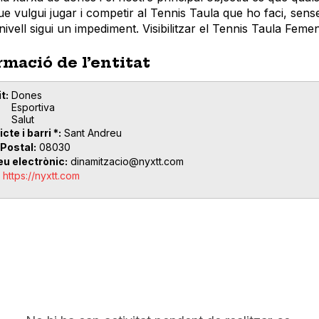
e vulgui jugar i competir al Tennis Taula que ho faci, sens
i nivell sigui un impediment. Visibilitzar el Tennis Taula Femen
rmació de l’entitat
t
Dones
Esportiva
Salut
icte i barri *
Sant Andreu
 Postal
08030
eu electrònic
dinamitzacio@nyxtt.com
https://nyxtt.com