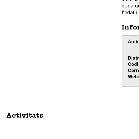
dona qu
l'edat 
Info
Àmbi
Distr
Codi
Corr
Web
Activitats