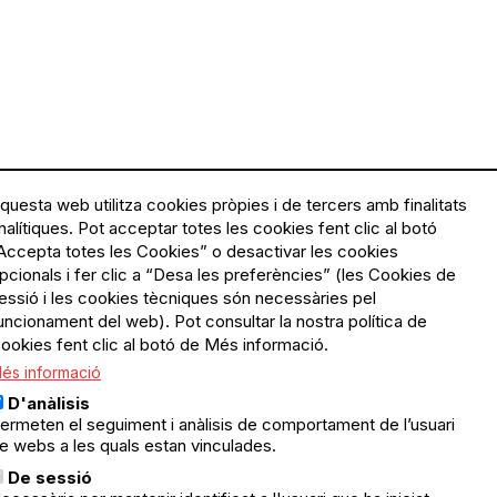
questa web utilitza cookies pròpies i de tercers amb finalitats
nalítiques. Pot acceptar totes les cookies fent clic al botó
Accepta totes les Cookies” o desactivar les cookies
Menú
Política de privacitat
pcionals i fer clic a “Desa les preferències” (les Cookies de
Legal
Avís legal
essió i les cookies tècniques són necessàries pel
Política de cookies
uncionament del web). Pot consultar la nostra política de
ookies fent clic al botó de Més informació.
El Quèdequè no es fa
és informació
responsable de les activitats
programades; en són
D'anàlisis
responsables els col·lectius
ermeten el seguiment i anàlisis de comportament de l’usuari
organitzadors.
e webs a les quals estan vinculades.
ació
De sessió
© Quedequè, 2025