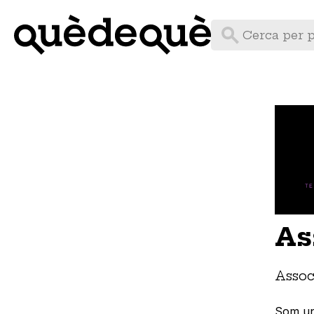
Vés
al
contingut
As
Assoc
Som una