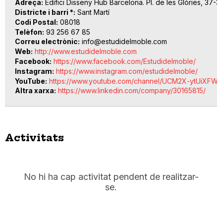
Adreça
Edifici Disseny Hub Barcelona. Pl. de les Glòries, 37-3
Districte i barri *
Sant Martí
Codi Postal
08018
Telèfon
93 256 67 85
Correu electrònic
info@estudidelmoble.com
Web
http://www.estudidelmoble.com
Facebook
https://www.facebook.com/Estudidelmoble/
Instagram
https://www.instagram.com/estudidelmoble/
YouTube
https://www.youtube.com/channel/UCM2X-ytUiXFWs
Altra xarxa
https://www.linkedin.com/company/30165815/
Activitats
No hi ha cap activitat pendent de realitzar-
se.