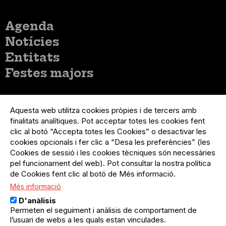
Menú
Agenda
principal
Notícies
Entitats
Festes majors
Menú
Inicia sessió
del
Aquesta web utilitza cookies pròpies i de tercers amb
Menú
Registre organització
compte
finalitats analítiques. Pot acceptar totes les cookies fent
usuari
d'usuari
clic al botó “Accepta totes les Cookies” o desactivar les
Menú
Sobre el projecte
no
Peu
cookies opcionals i fer clic a “Desa les preferències” (les
loggat
Preguntes freqüents
Cookies de sessió i les cookies tècniques són necessàries
Contacte
pel funcionament del web). Pot consultar la nostra política
de Cookies fent clic al botó de Més informació.
Més informació
Menú
Política de privacitat
D'anàlisis
Legal
Avís legal
Permeten el seguiment i anàlisis de comportament de
Política de cookies
l’usuari de webs a les quals estan vinculades.