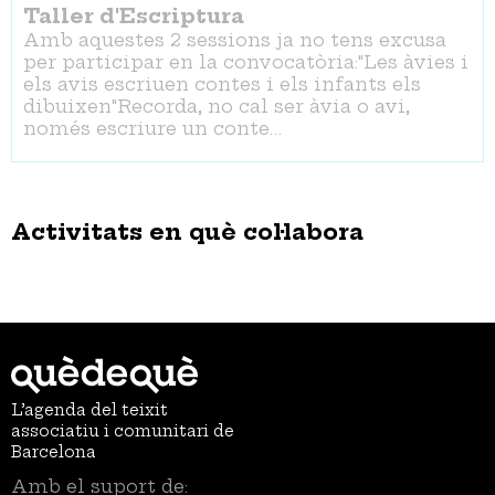
Taller d'Escriptura
Amb aquestes 2 sessions ja no tens excusa
per participar en la convocatòria:"Les àvies i
els avis escriuen contes i els infants els
dibuixen"Recorda, no cal ser àvia o avi,
només escriure un conte…
Activitats en què col·labora
L’agenda del teixit
associatiu i comunitari de
Barcelona
Amb el suport de: