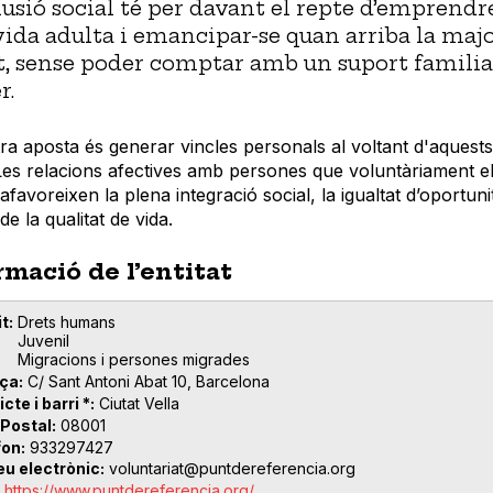
lusió social té per davant el repte d’emprendre
vida adulta i emancipar-se quan arriba la maj
t, sense poder comptar amb un suport familia
r.
ra aposta és generar vincles personals al voltant d'aquests 
Les relacions afectives amb persones que voluntàriament e
 afavoreixen la plena integració social, la igualtat d’oportunit
de la qualitat de vida.
rmació de l’entitat
t
Drets humans
Juvenil
Migracions i persones migrades
ça
C/ Sant Antoni Abat 10, Barcelona
icte i barri *
Ciutat Vella
 Postal
08001
fon
933297427
eu electrònic
voluntariat@puntdereferencia.org
https://www.puntdereferencia.org/