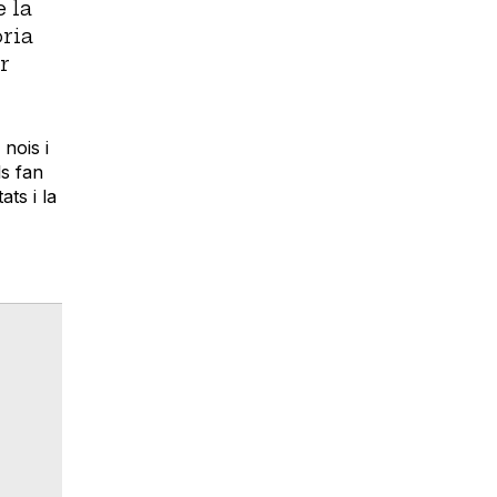
 la
oria
r
nois i
ls fan
ats i la