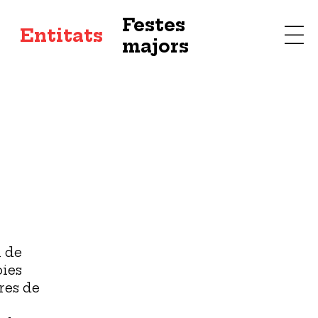
Festes
s
Entitats
majors
 de
oies
res de