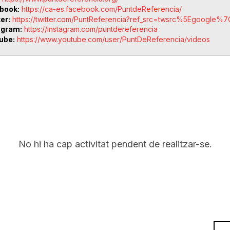
book
https://ca-es.facebook.com/PuntdeReferencia/
ter
https://twitter.com/PuntReferencia?ref_src=twsrc%5Egoog
agram
https://instagram.com/puntdereferencia
ube
https://www.youtube.com/user/PuntDeReferencia/videos
No hi ha cap activitat pendent de realitzar-se.