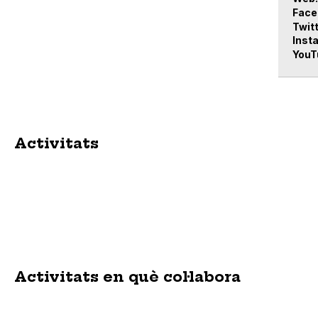
Face
Twit
Inst
YouT
Activitats
Activitats en què col·labora