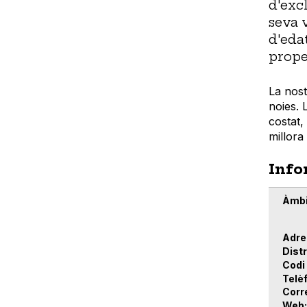
d'exc
seva 
d'eda
prope
La nost
noies. 
costat,
millora 
Info
Àmbi
Adre
Distr
Codi
Telè
Corr
Web