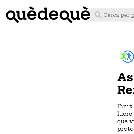
Vés
al
contingut
As
Re
Punt 
lucre
que v
prote