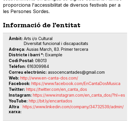
proporciona l'accessibilitat de diversos festivals per a
les Persones Sordes.
Informació de l’entitat
Àmbit
Arts i/o Cultural
Diversitat funcional i discapacitats
Adreça
Ausias March, 83. Primer tercera
Districte i barri *
Eixample
Codi Postal
08013
Telèfon
616309984
Correu electrònic
assocencantades@gmail.com
Web
http://www.en-canta-dos.com/
Facebook
https://www.facebook.com/EnCantaDosMusica
Twitter
https://twitter.com/en_canta_dos
Instagram
https://www.instagram.com/en_canta_dos/?hl=es
YouTube
http://bit.ly/encantados
Altra
https://www.linkedin.com/company/34732539/admin/
xarxa