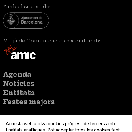
Amb el suport de:
Mitjà de Comunicació associat amb:
Menú
Agenda
principal
Notícies
Entitats
Festes majors
Menú
Inicia sessió
del
Aquesta web utilitza cookies pròpies i de tercers amb
Menú
Registre organització
compte
finalitats analítiques. Pot acceptar totes les cookies fent