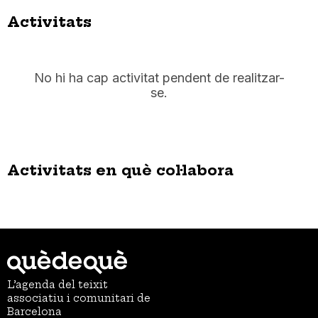
Activitats
No hi ha cap activitat pendent de realitzar-
se.
Activitats en què col·labora
L’agenda del teixit
associatiu i comunitari de
Barcelona