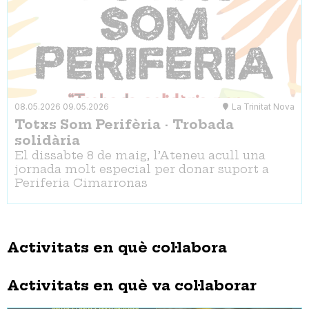
08.05.2026
09.05.2026
La Trinitat Nova
Totxs Som Perifèria · Trobada
solidària
El dissabte 8 de maig, l’Ateneu acull una
jornada molt especial per donar suport a
Periferia Cimarronas
Activitats en què col·labora
Activitats en què va col·laborar