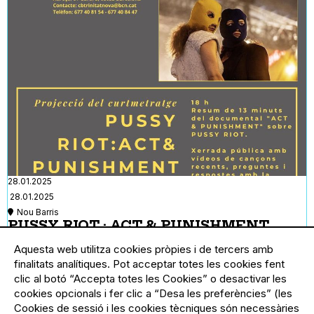
28.01.2025
28.01.2025
Nou Barris
PUSSY RIOT : ACT & PUNISHMENT
Resum de 13 minuts del
Aquesta web utilitza cookies pròpies i de tercers amb
finalitats analítiques. Pot acceptar totes les cookies fent
documental ""Act &
clic al botó “Accepta totes les Cookies” o desactivar les
punishment"", sobre el grup
cookies opcionals i fer clic a “Desa les preferències” (les
Cookies de sessió i les cookies tècniques són necessàries