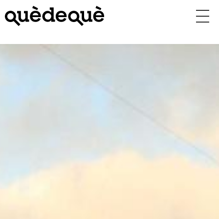
Vés
al
contingut