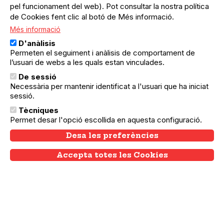
Pussy Riot.
pel funcionament del web). Pot consultar la nostra política
de Cookies fent clic al botó de Més informació.
Més informació
Xerrada pública amb vídeos
D'anàlisis
Permeten el seguiment i anàlisis de comportament de
de cançons recents, preguntes
l’usuari de webs a les quals estan vinculades.
i respostes, amb la
De sessió
Necessària per mantenir identificat a l'usuari que ha iniciat
participació de Pussy Riot.
sessió.
Tècniques
Permet desar l'opció escollida en aquesta configuració.
Actuació d'una component de
Desa les preferències
Pussy Riot, Alina Petrova (violí
Accepta totes les Cookies
Withdraw consent
elèctric).
Organitzen: Ateneu Popular 9
Barris, No Callarem