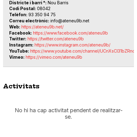
Districte i barri *
Nou Barris
Codi Postal
08042
Telèfon
93 350 94 75
Correu electrònic
info@ateneu9b.net
Web
https://ateneu9b.net/
Facebook
https://www.facebook.com/ateneu9b
Twitter
https://twitter.com/ateneu9b
Instagram
https://www.instagram.com/ateneu9b/
YouTube
https://www.youtube.com/channel/UCnXsCI31bZRn
Vimeo
https://vimeo.com/ateneu9b
Activitats
No hi ha cap activitat pendent de realitzar-
se.