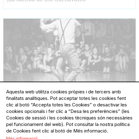
Aquesta web utilitza cookies pròpies i de tercers amb
finalitats analítiques. Pot acceptar totes les cookies fent
11.01.2024
11.01.2024
Ciutat Vella
clic al botó “Accepta totes les Cookies” o desactivar les
Samba de Gafieira - Clase Abierta
cookies opcionals i fer clic a “Desa les preferències” (les
¡La samba en pareja!
Cookies de sessió i les cookies tècniques són necessàries
pel funcionament del web). Pot consultar la nostra política
de Cookies fent clic al botó de Més informació.
Més informació