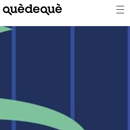
Vés
al
contingut