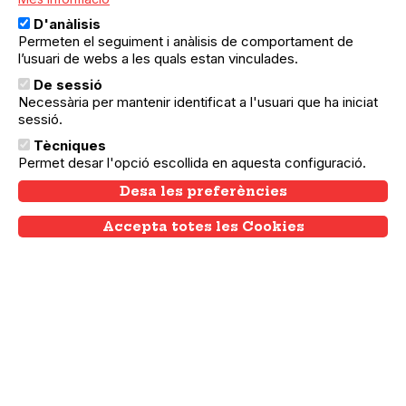
D'anàlisis
Permeten el seguiment i anàlisis de comportament de
l’usuari de webs a les quals estan vinculades.
De sessió
Necessària per mantenir identificat a l'usuari que ha iniciat
sessió.
Tècniques
Permet desar l'opció escollida en aquesta configuració.
Desa les preferències
Accepta totes les Cookies
Withdraw consent
30.04.2024
30.04.2024
Ciutat Vella
Forró - Baile en pareja Brasileño
¡Ven a conocer el baile brasileño más de
moda en Europa!
Activitats en què col·labora