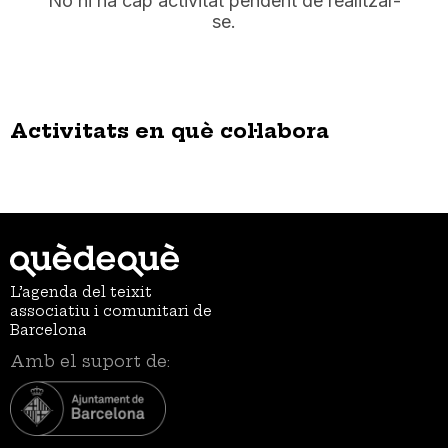
No hi ha cap activitat pendent de realitzar-
se.
Activitats en què col·labora
L’agenda del teixit
associatiu i comunitari de
Barcelona
Amb el suport de: