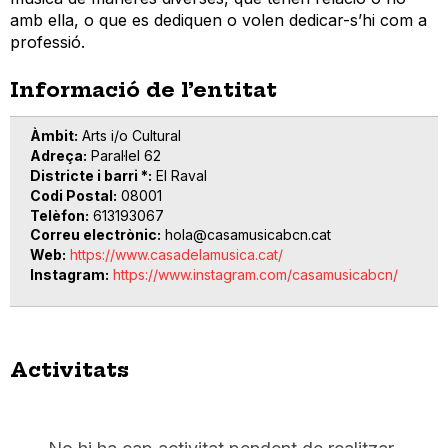
amb ella, o que es dediquen o volen dedicar-s’hi com a
professió.
Informació de l’entitat
Àmbit
Arts i/o Cultural
Adreça
Paral·lel 62
Districte i barri *
El Raval
Codi Postal
08001
Telèfon
613193067
Correu electrònic
hola@casamusicabcn.cat
Web
https://www.casadelamusica.cat/
Instagram
https://www.instagram.com/casamusicabcn/
Activitats