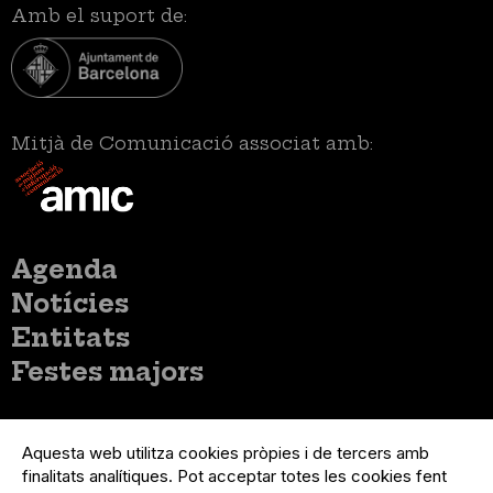
Amb el suport de:
Mitjà de Comunicació associat amb:
Menú
Agenda
principal
Notícies
Entitats
Festes majors
Menú
Inicia sessió
del
Aquesta web utilitza cookies pròpies i de tercers amb
Menú
Registre organització
compte
finalitats analítiques. Pot acceptar totes les cookies fent
usuari