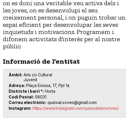
on es doni una veritable veu activa dels i
les joves, on es desenvolupi el seu
creixement personal, i on puguin trobar un
espai eficient per desenvolupar les seves
inquietuds i motivacions. Programem i
difonem activitats d’interès per al nostre
públic.
Informació de l’entitat
Àmbit
Arts i/o Cultural
Juvenil
Adreça
Plaça Eivissa, 17, Ppl 1a
Districte i barri *
Horta
Codi Postal
08031
Correu electrònic
queixal.xoves@gmail.com
Instagram
https://www.instagram.com/queixaldenxoves/