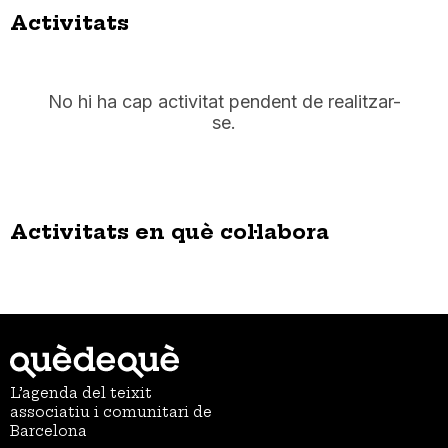
Activitats
No hi ha cap activitat pendent de realitzar-
se.
Activitats en què col·labora
L’agenda del teixit
associatiu i comunitari de
Barcelona