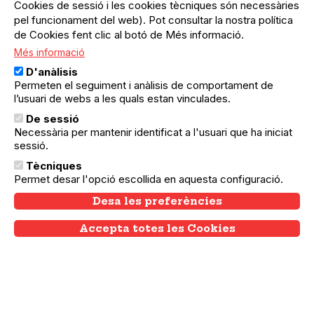
Cookies de sessió i les cookies tècniques són necessàries
26.06.2026
pel funcionament del web). Pot consultar la nostra política
Sant Andreu de Palomar
de Cookies fent clic al botó de Més informació.
Contes per les estacions: estiu i Sant
Joan
Més informació
Un contacontes per cada
D'anàlisis
Permeten el seguiment i anàlisis de comportament de
estació de l'any. Gaudeix en
l’usuari de webs a les quals estan vinculades.
familia!
De sessió
Necessària per mantenir identificat a l'usuari que ha iniciat
sessió.
Tècniques
Permet desar l'opció escollida en aquesta configuració.
Desa les preferències
Accepta totes les Cookies
Withdraw consent