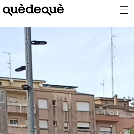
Vés
al
contingut