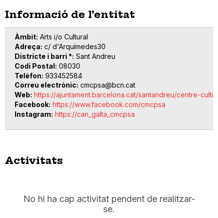
Informació de l’entitat
Àmbit
Arts i/o Cultural
Adreça
c/ d'Arquímedes30
Districte i barri *
Sant Andreu
Codi Postal
08030
Telèfon
933452584
Correu electrònic
cmcpsa@bcn.cat
Web
https://ajuntament.barcelona.cat/santandreu/centre-cultu
Facebook
https://www.facebook.com/cmcpsa
Instagram
https://can_galta_cmcpsa
Activitats
No hi ha cap activitat pendent de realitzar-
se.