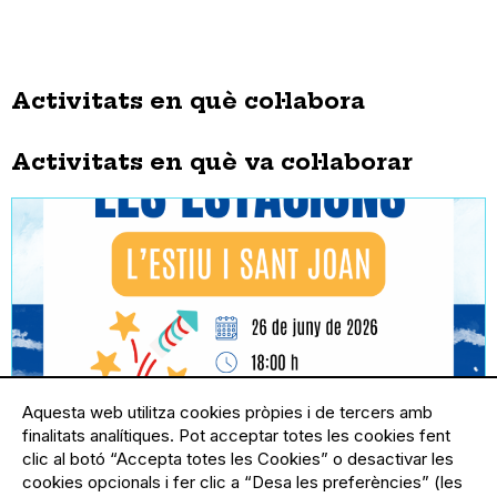
Activitats en què col·labora
Activitats en què va col·laborar
Aquesta web utilitza cookies pròpies i de tercers amb
finalitats analítiques. Pot acceptar totes les cookies fent
clic al botó “Accepta totes les Cookies” o desactivar les
cookies opcionals i fer clic a “Desa les preferències” (les
26.06.2026