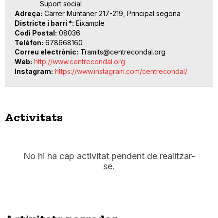
Suport social
Adreça
Carrer Muntaner 217-219, Principal segona
Districte i barri *
Eixample
Codi Postal
08036
Telèfon
678668160
Correu electrònic
Tramits@centrecondal.org
Web
http://www.centrecondal.org
Instagram
https://www.instagram.com/centrecondal/
Activitats
No hi ha cap activitat pendent de realitzar-
se.