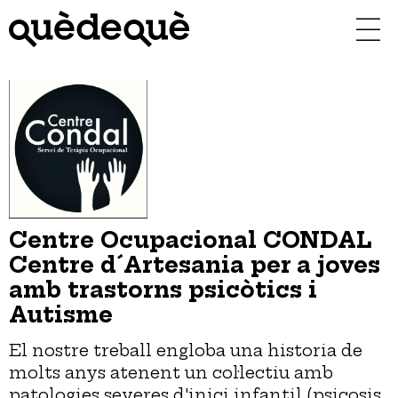
Vés
al
contingut
Centre Ocupacional CONDAL
Centre d´Artesania per a joves
amb trastorns psicòtics i
Autisme
El nostre treball engloba una historia de
molts anys atenent un col·lectiu amb
patologies severes d'inici infantil (psicosis