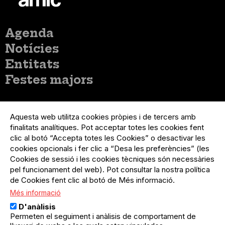
Menú
Agenda
principal
Notícies
Entitats
Festes majors
Menú
Inicia sessió
del
Aquesta web utilitza cookies pròpies i de tercers amb
Menú
Registre organització
compte
finalitats analítiques. Pot acceptar totes les cookies fent
usuari
d'usuari
Menú
Sobre el projecte
clic al botó “Accepta totes les Cookies” o desactivar les
no
Peu
cookies opcionals i fer clic a “Desa les preferències” (les
loggat
Preguntes freqüents
Cookies de sessió i les cookies tècniques són necessàries
Contacte
pel funcionament del web). Pot consultar la nostra política
de Cookies fent clic al botó de Més informació.
Més informació
Menú
Política de privacitat
D'anàlisis
Legal
Avís legal
Permeten el seguiment i anàlisis de comportament de
Política de cookies