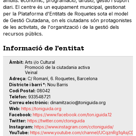
àmbits: econòmic, programació, difusió, gestió i suport
diari. El centre és un equipament municipal, gestionat
per la Plataforma d'Entitats de Roquetes sota el model
de Gestió Ciutadana, on els ciutadans són protagonistes
de les activitats, de l'organització i de la gestió dels
recursos públics.
Informació de l’entitat
Àmbit
Arts i/o Cultural
Promoció de la ciutadania activa
Veïnal
Adreça
C/ Romaní, 6. Roquetes, Barcelona
Districte i barri *
Nou Barris
Codi Postal
08042
Telèfon
933548721
Correu electrònic
dinamitzacio@toniguida.org
Web
https://toniguida.org
Facebook
https://www.facebook.com/ton.iguida.12
Twitter
https://twitter.com/ctoniguida
Instagram
https://www.instagram.com/cctoniguida/
YouTube
https://www.youtube.com/channel/UCqznRg1qAsjCDo