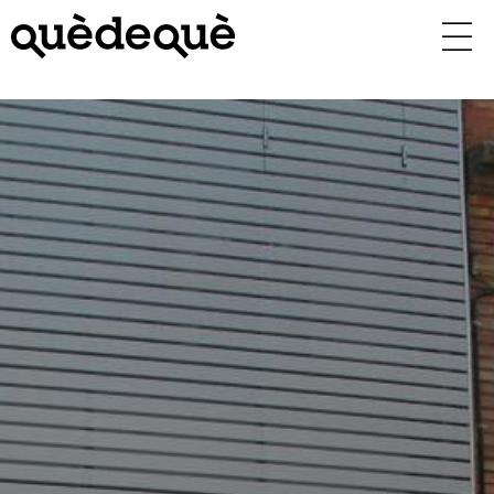
Vés
al
contingut