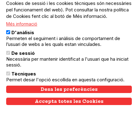
aconseguir conèixer-nos millor
Cookies de sessió i les cookies tècniques són necessàries
pel funcionament del web). Pot consultar la nostra política
a nosaltres mateixos i a
de Cookies fent clic al botó de Més informació.
millorar la nostra salut des del
Més informació
D'anàlisis
cos, des de la ment i des de
Permeten el seguiment i anàlisis de comportament de
l’usuari de webs a les quals estan vinculades.
l'ànima. Això només
De sessió
s'aconsegueix quan existeix
Necessària per mantenir identificat a l'usuari que ha iniciat
sessió.
un equilibri real entre els
Tècniques
factors físics, biològics,
Permet desar l'opció escollida en aquesta configuració.
emocionals, mentals,
Desa les preferències
espirituals i socials, fet que
Accepta totes les Cookies
Withdraw consent
permet un creixement o
desenvolupament adequats de
l'individu en tots els àmbits de