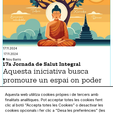
17.11.2024
17.11.2024
Nou Barris
17a Jornada de Salut Integral
Aquesta iniciativa busca
promoure un espai on poder
compartir experiències i
Aquesta web utilitza cookies pròpies i de tercers amb
coneixements sobre la salut
finalitats analítiques. Pot acceptar totes les cookies fent
clic al botó “Accepta totes les Cookies” o desactivar les
en totes les seves vessants per
cookies opcionals i fer clic a “Desa les preferències” (les