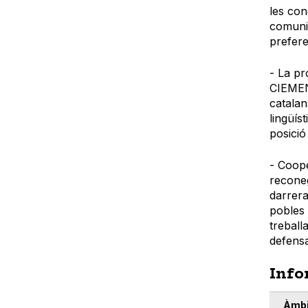
les con
comunic
prefere
- La pr
CIEMEN 
catalan
lingüís
posició
- Coope
reconeg
darrera
pobles 
treball
defensa
Info
Àmbi