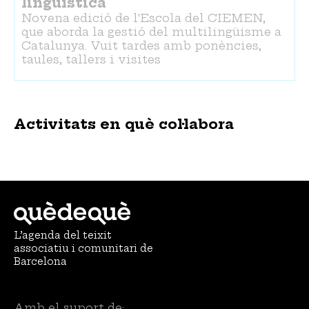
lingüística
Novena edició de l'Escola del CIEMEN,
que aborda la gestió del multilingüisme a
Catalunya. Vuit tardes amb ponències,
taules, tallers i visites
Activitats en què col·labora
L’agenda del teixit
associatiu i comunitari de
Barcelona
Amb el suport de: