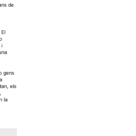
ans de
 El
o
 i
 una
 o gens
a
tan, els
,
n la