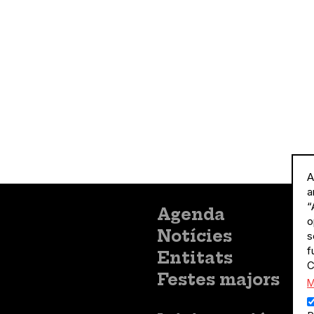
A
a
“
Menú
Agenda
o
principal
Notícies
s
f
Entitats
C
Festes majors
M