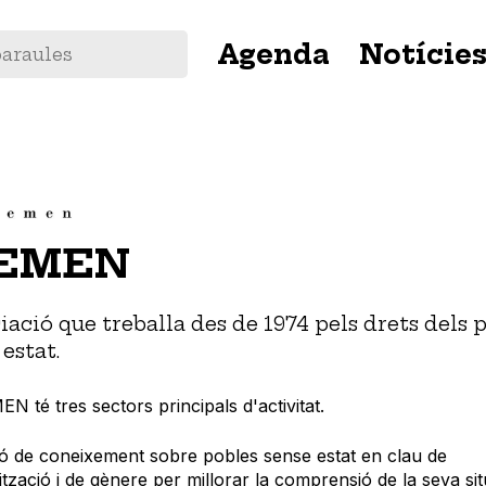
Navegació
Agenda
Notície
principal
IEMEN
iació que treballa des de 1974 pels drets dels 
estat.
EN té tres sectors principals d'activitat.
ió de coneixement sobre pobles sense estat en clau de
lització i de gènere per millorar la comprensió de la seva sit