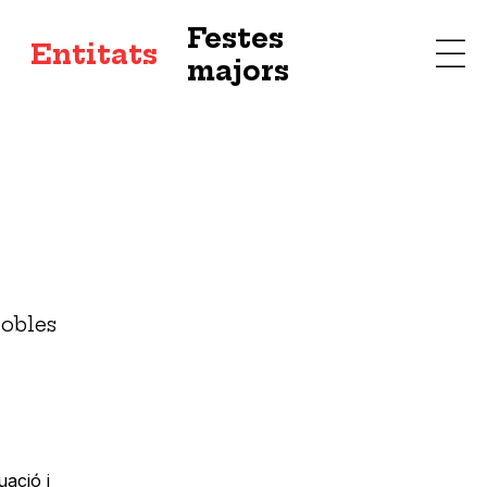
Festes
s
Entitats
majors
pobles
uació i