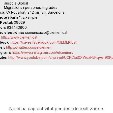
Justícia Global
Migracions i persones migrades
ça
C/ Rocafort, 242 bis, 2n, Barcelona
icte i barri *
Eixample
 Postal
08029
fon
934443800
eu electrònic
comunicacio@ciemen.cat
http://www.ciemen.cat
book
https://ca-es.facebook.com/CIEMEN.cat
ter
https://twitter.com/elciemen
agram
https://www.instagram.com/elciemen/
ube
http://www.youtube.com/channel/UCRCbit0XWuxF5PqAe_90K
No hi ha cap activitat pendent de realitzar-se.