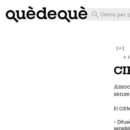
Vés
al
contingut
C
Assoc
sense 
El CIEM
- Difus
sensibi