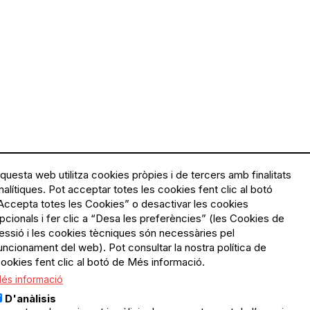
questa web utilitza cookies pròpies i de tercers amb finalitats
nalítiques. Pot acceptar totes les cookies fent clic al botó
Accepta totes les Cookies” o desactivar les cookies
Menú
Política de privacitat
pcionals i fer clic a “Desa les preferències” (les Cookies de
Legal
Avís legal
essió i les cookies tècniques són necessàries pel
Política de cookies
uncionament del web). Pot consultar la nostra política de
ookies fent clic al botó de Més informació.
El Quèdequè no es fa
és informació
responsable de les activitats
programades; en són
D'anàlisis
responsables els col·lectius