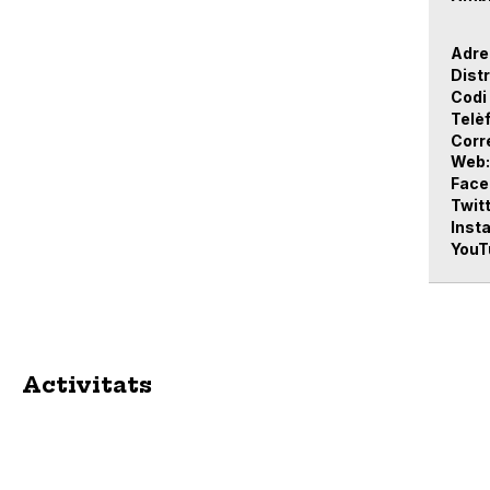
Adre
Distr
Codi
Telè
Corr
Web
Face
Twit
Inst
YouT
Activitats