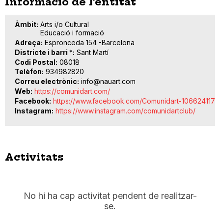
Informació de l’entitat
Àmbit
Arts i/o Cultural
Educació i formació
Adreça
Espronceda 154 -Barcelona
Districte i barri *
Sant Martí
Codi Postal
08018
Telèfon
934982820
Correu electrònic
info@nauart.com
Web
https://comunidart.com/
Facebook
https://www.facebook.com/Comunidart-106624117
Instagram
https://www.instagram.com/comunidartclub/
Activitats
No hi ha cap activitat pendent de realitzar-
se.