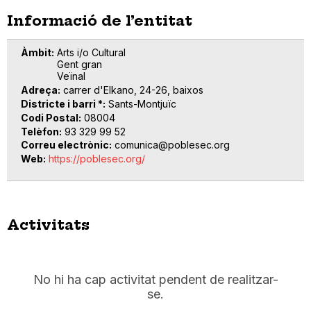
Informació de l’entitat
Àmbit
Arts i/o Cultural
Gent gran
Veïnal
Adreça
carrer d'Elkano, 24-26, baixos
Districte i barri *
Sants-Montjuïc
Codi Postal
08004
Telèfon
93 329 99 52
Correu electrònic
comunica@poblesec.org
Web
https://poblesec.org/
Activitats
No hi ha cap activitat pendent de realitzar-
se.