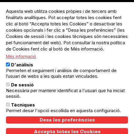
Menú
Inicia sessió
del
Aquesta web utilitza cookies pròpies i de tercers amb
Menú
Registre organització
compte
finalitats analítiques. Pot acceptar totes les cookies fent
usuari
d'usuari
Menú
Sobre el projecte
clic al botó “Accepta totes les Cookies” o desactivar les
no
Peu
cookies opcionals i fer clic a “Desa les preferències” (les
loggat
Preguntes freqüents
Cookies de sessió i les cookies tècniques són necessàries
Contacte
pel funcionament del web). Pot consultar la nostra política
de Cookies fent clic al botó de Més informació.
Més informació
Menú
Política de privacitat
D'anàlisis
Legal
Avís legal
Permeten el seguiment i anàlisis de comportament de
Política de cookies
l’usuari de webs a les quals estan vinculades.
De sessió
El Quèdequè no es fa responsable de les activitats
Necessària per mantenir identificat a l'usuari que ha iniciat
programades; en són responsables els col·lectius
organitzadors.
sessió.
Tècniques
© Quedequè, 2025
Permet desar l'opció escollida en aquesta configuració.
Desa les preferències
Accepta totes les Cookies
Withdraw consent