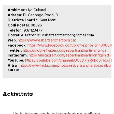
Àmbit
Arts i/o Cultural
Adreça
Pl. Canonge Rodó, 3
Districte i barri *
Sant Martí
Codi Postal
08026
Telèfon
93/1123477
Correu electrònic
esbartsantmartibcn@gmail.com
Web
https://www.esbartsantmartibcn.cat
Facebook
https://www.facebook.com/profile.php?id=100004
Twitter
https://mobile.twitter.com/esbartsantmarti?lang=ca
Instagram
https://instagram.com/esbartsantmartibcn?igsh
YouTube
https://youtube.com/channel/UC0D7jYRKkoSF1dXF
Altra
https://www.flickr.com/photos/esbartsantmartibcn/album
xarxa
Activitats
No hi ha cap activitat pendent de realitzar-