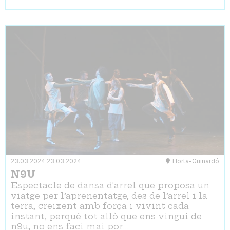
23.03.2024
23.03.2024
Horta-Guinardó
N9U
Espectacle de dansa d'arrel que proposa un
viatge per l’aprenentatge, des de l’arrel i la
terra, creixent amb força i vivint cada
instant, perquè tot allò que ens vingui de
n9u, no ens faci mai por…