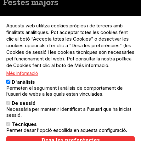
Festes majors
Menú
Inicia sessió
del
Aquesta web utilitza cookies pròpies i de tercers amb
Menú
Registre organització
compte
finalitats analítiques. Pot acceptar totes les cookies fent
usuari
d'usuari
clic al botó “Accepta totes les Cookies” o desactivar les
Menú
Sobre el projecte
no
Peu
cookies opcionals i fer clic a “Desa les preferències” (les
loggat
Preguntes freqüents
Cookies de sessió i les cookies tècniques són necessàries
Contacte
pel funcionament del web). Pot consultar la nostra política
de Cookies fent clic al botó de Més informació.
Més informació
Menú
Política de privacitat
D'anàlisis
Legal
Avís legal
Permeten el seguiment i anàlisis de comportament de
Política de cookies
l’usuari de webs a les quals estan vinculades.
De sessió
El Quèdequè no es fa responsable de les activitats
Necessària per mantenir identificat a l'usuari que ha iniciat
programades; en són responsables els col·lectius
sessió.
organitzadors.
Tècniques
© Quedequè, 2025
Permet desar l'opció escollida en aquesta configuració.
Desa les preferències