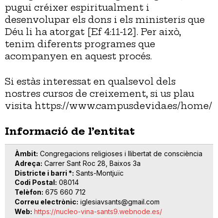
pugui créixer espiritualment i
desenvolupar els dons i els ministeris que
Déu li ha atorgat [Ef 4:11-12]. Per això,
tenim diferents programes que
acompanyen en aquest procés.
Si estàs interessat en qualsevol dels
nostres cursos de creixement, si us plau
visita
https://www.campusdevida.es/home/
Informació de l’entitat
Àmbit
Congregacions religioses i llibertat de consciència
Adreça
Carrer Sant Roc 28, Baixos 3a
Districte i barri *
Sants-Montjuïc
Codi Postal
08014
Telèfon
675 660 712
Correu electrònic
iglesiavsants@gmail.com
Web
https://nucleo-vina-sants9.webnode.es/