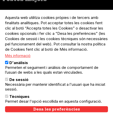
Menú
Inicia sessió
del
Aquesta web utilitza cookies pròpies i de tercers amb
Menú
Registre organització
compte
finalitats analítiques. Pot acceptar totes les cookies fent
usuari
d'usuari
Menú
Sobre el projecte
clic al botó “Accepta totes les Cookies” o desactivar les
no
Peu
cookies opcionals i fer clic a “Desa les preferències” (les
loggat
Preguntes freqüents
Cookies de sessió i les cookies tècniques són necessàries
Contacte
pel funcionament del web). Pot consultar la nostra política
de Cookies fent clic al botó de Més informació.
Més informació
Menú
Política de privacitat
D'anàlisis
Legal
Avís legal
Permeten el seguiment i anàlisis de comportament de
Política de cookies
l’usuari de webs a les quals estan vinculades.
De sessió
El Quèdequè no es fa responsable de les activitats
Necessària per mantenir identificat a l'usuari que ha iniciat
programades; en són responsables els col·lectius
organitzadors.
sessió.
Tècniques
© Quedequè, 2025
Permet desar l'opció escollida en aquesta configuració.
Desa les preferències