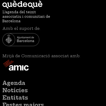
L’agenda del teixit
associatiu i comunitari de
Barcelona
Amb el suport de:
Mitjà de Comunicació associat amb:
Menú
Agenda
principal
Notícies
Entitats
Festes majors