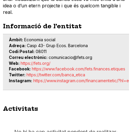
idea o d’un etern projecte i que és quelcom tangible i
real.
Informació de l’entitat
Àmbit
Economia social
Adreça
Casp 43- Grup Ecos. Barcelona
Codi Postal
08011
Correu electrònic
comunicacio@fets.org
Web
https://fets.org/
Facebook
https://www.facebook.com/fets.finances.etiques
Twitter
https://twitter.com/banca_etica
Instagram
https://www.instagram.com/financamentetic/?hl=es
Activitats
No hi ha cap activitat pendent de realitzar-