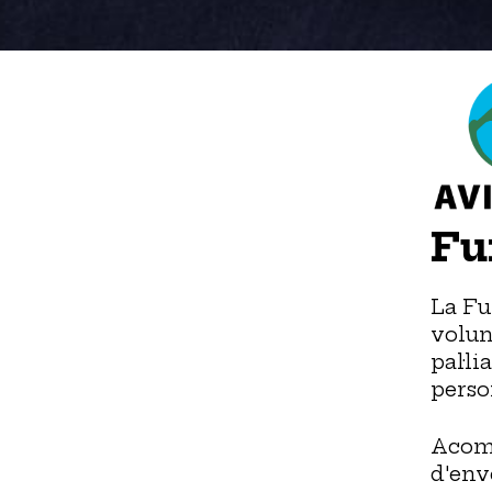
Fu
La Fu
volun
pal·li
perso
Acomp
d'env