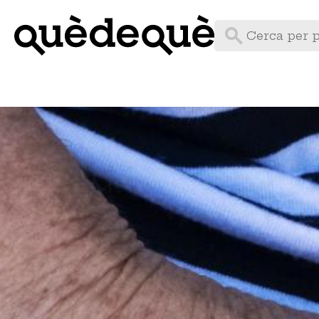
Vés
al
contingut