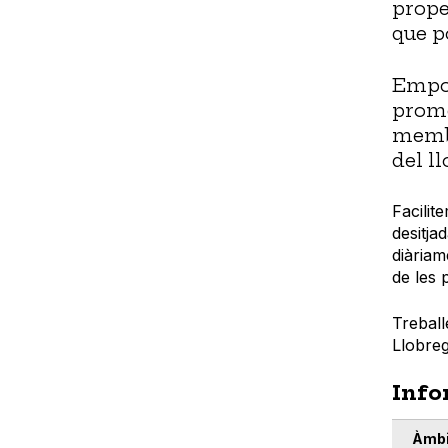
prope
que p
Empod
promo
membr
del ll
Facilit
desitja
diàriam
de les 
Treball
Llobreg
Info
Àmbi