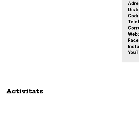
Adre
Distr
Codi
Telè
Corr
Web
Face
Inst
YouT
Activitats