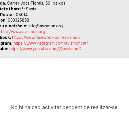
ça
Carrer Jocs Florals, 59, baixos
icte i barri *
Sants
 Postal
08014
fon
933325858
eu electrònic
info@avismon.org
http://www.avismon.org
book
https://www.facebook.com/avismon
agram
https://www.instagram.com/avismoncat/
ube
https://www.youtube.com/@avismonC
No hi ha cap activitat pendent de realitzar-se.