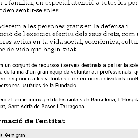
r i familiar, en especial atenció a totes les pe
oden sentir-se soles.
erem a les persones grans en la defensa i
ció de l'exercici efectiu dels seus drets, com 
es actius en la vida social, econòmica, cultu
oc de vida que hagin triat.
em un conjunt de recursos i serveis destinats a pal·liar la so
da de la mà d'un gran equip de voluntariat i professionals, 
ent responen a les voluntats i preferències individuals i col·
persones usuàries de la Fundació
em al terme municipal de les ciutats de Barcelona, L'Hospit
at, Sant Adrià de Besòs i Tarragona.
rmació de l’entitat
t
Gent gran