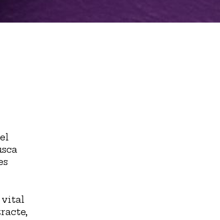
el
usca
es
vital
racte,