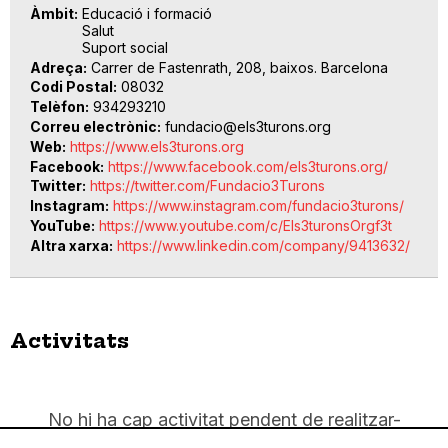
Àmbit
Educació i formació
Salut
Suport social
Adreça
Carrer de Fastenrath, 208, baixos. Barcelona
Codi Postal
08032
Telèfon
934293210
Correu electrònic
fundacio@els3turons.org
Web
https://www.els3turons.org
Facebook
https://www.facebook.com/els3turons.org/
Twitter
https://twitter.com/Fundacio3Turons
Instagram
https://www.instagram.com/fundacio3turons/
YouTube
https://www.youtube.com/c/Els3turonsOrgf3t
Altra xarxa
https://www.linkedin.com/company/9413632/
Activitats
No hi ha cap activitat pendent de realitzar-
se.