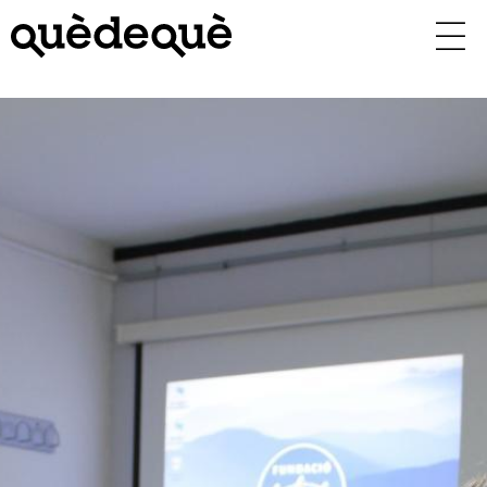
Vés
al
contingut