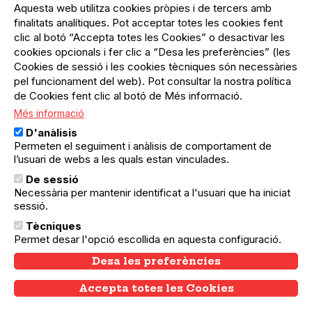
Aquesta web utilitza cookies pròpies i de tercers amb
finalitats analítiques. Pot acceptar totes les cookies fent
clic al botó “Accepta totes les Cookies” o desactivar les
cookies opcionals i fer clic a “Desa les preferències” (les
Cookies de sessió i les cookies tècniques són necessàries
Activitats en què col·labora
pel funcionament del web). Pot consultar la nostra política
de Cookies fent clic al botó de Més informació.
Més informació
D'anàlisis
Permeten el seguiment i anàlisis de comportament de
l’usuari de webs a les quals estan vinculades.
De sessió
L’agenda del teixit
Necessària per mantenir identificat a l'usuari que ha iniciat
associatiu i comunitari de
sessió.
Barcelona
Tècniques
Amb el suport de:
Permet desar l'opció escollida en aquesta configuració.
Desa les preferències
Accepta totes les Cookies
Withdraw consent
Mitjà de Comunicació associat amb: