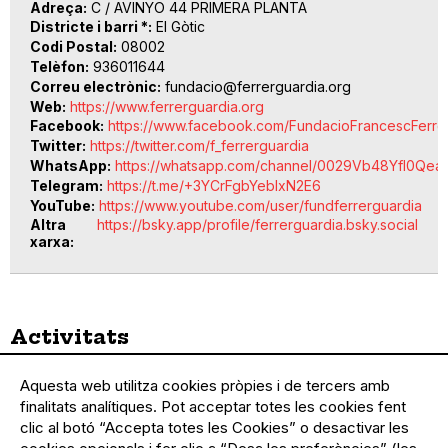
Adreça
C / AVINYO 44 PRIMERA PLANTA
Districte i barri *
El Gòtic
Codi Postal
08002
Telèfon
936011644
Correu electrònic
fundacio@ferrerguardia.org
Web
https://www.ferrerguardia.org
Facebook
https://www.facebook.com/FundacioFrancescFerre
Twitter
https://twitter.com/f_ferrerguardia
WhatsApp
https://whatsapp.com/channel/0029Vb48Yfl0Qea
Telegram
https://t.me/+3YCrFgbYebIxN2E6
YouTube
https://www.youtube.com/user/fundferrerguardia
Altra
https://bsky.app/profile/ferrerguardia.bsky.social
xarxa
Activitats
Aquesta web utilitza cookies pròpies i de tercers amb
finalitats analítiques. Pot acceptar totes les cookies fent
No hi ha cap activitat pendent de realitzar-
clic al botó “Accepta totes les Cookies” o desactivar les
se.