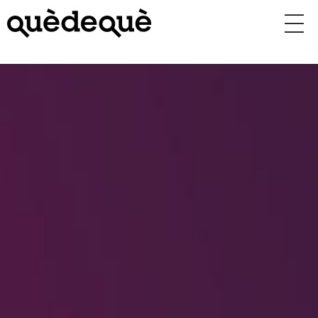
Vés
al
contingut