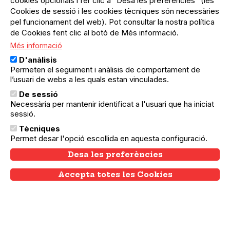
cookies opcionals i fer clic a “Desa les preferències” (les
Cookies de sessió i les cookies tècniques són necessàries
pel funcionament del web). Pot consultar la nostra política
de Cookies fent clic al botó de Més informació.
Més informació
Activitats passades
D'anàlisis
Permeten el seguiment i anàlisis de comportament de
l’usuari de webs a les quals estan vinculades.
De sessió
Necessària per mantenir identificat a l'usuari que ha iniciat
sessió.
Tècniques
Permet desar l'opció escollida en aquesta configuració.
Desa les preferències
Accepta totes les Cookies
Withdraw consent
07.07.2026
07.07.2026
Eixample
Connectades amb drets
Joves, gènere i violències en l'entorn digital