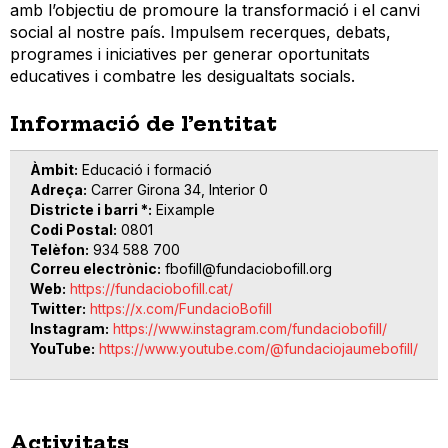
amb l’objectiu de promoure la transformació i el canvi
social al nostre país. Impulsem recerques, debats,
programes i iniciatives per generar oportunitats
educatives i combatre les desigualtats socials.
Informació de l’entitat
Àmbit
Educació i formació
Adreça
Carrer Girona 34, Interior 0
Districte i barri *
Eixample
Codi Postal
0801
Telèfon
934 588 700
Correu electrònic
fbofill@fundaciobofill.org
Web
https://fundaciobofill.cat/
Twitter
https://x.com/FundacioBofill
Instagram
https://www.instagram.com/fundaciobofill/
YouTube
https://www.youtube.com/@fundaciojaumebofill/
Activitats