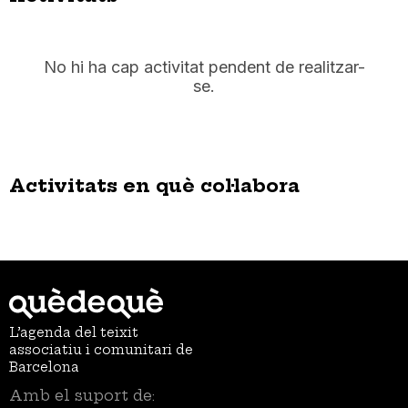
No hi ha cap activitat pendent de realitzar-
se.
Activitats en què col·labora
L’agenda del teixit
associatiu i comunitari de
Barcelona
Amb el suport de: