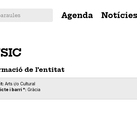
Navegació
Agenda
Notície
principal
SIC
rmació de l’entitat
t
Arts i/o Cultural
icte i barri *
Gràcia