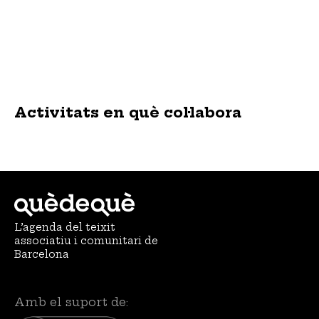
Activitats en què col·labora
L’agenda del teixit
associatiu i comunitari de
Barcelona
Amb el suport de: