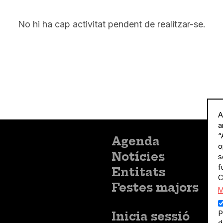
No hi ha cap activitat pendent de realitzar-se.
A
a
“
Menú
Agenda
o
principal
Notícies
s
f
Entitats
C
Festes majors
M
P
Menú
Inicia sessió
d