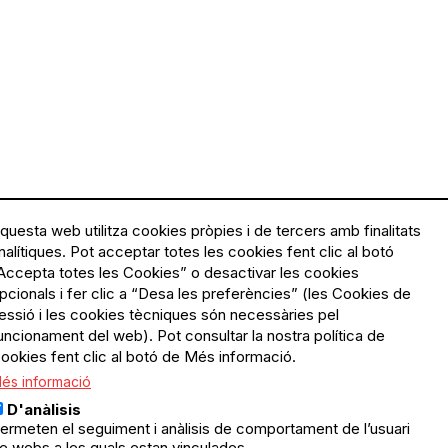
questa web utilitza cookies pròpies i de tercers amb finalitats
nalítiques. Pot acceptar totes les cookies fent clic al botó
Accepta totes les Cookies” o desactivar les cookies
Menú
Política de privacitat
pcionals i fer clic a “Desa les preferències” (les Cookies de
Legal
Avís legal
essió i les cookies tècniques són necessàries pel
Política de cookies
uncionament del web). Pot consultar la nostra política de
ookies fent clic al botó de Més informació.
El Quèdequè no es fa
és informació
responsable de les activitats
programades; en són
D'anàlisis
responsables els col·lectius
ermeten el seguiment i anàlisis de comportament de l’usuari
organitzadors.
e webs a les quals estan vinculades.