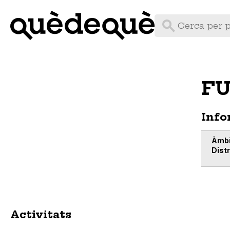
Vés
al
contingut
FU
Info
Àmbi
Distr
Activitats