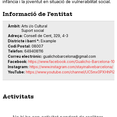
infància i la joventut en situació de vulnerabilitat social.
Informació de l’entitat
Àmbit
Arts i/o Cultural
Suport social
Adreça
Consell de Cent, 329, 4-3
Districte i barri *
Eixample
Codi Postal
08007
Telèfon
649408116
Correu electrònic
gualichobarcelona@gmail.com
Facebook
https://www.facebook.com/Gualicho-Barcelona-10
Instagram
https://www.instagram.com/stayinalivebarcelona/
YouTube
https://www.youtube.com/channel/UC5mx0PXHhPl
Activitats