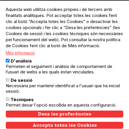
No hi ha cap activitat pendent de realitzar-
se.
Aquesta web utilitza cookies pròpies i de tercers amb
finalitats analítiques. Pot acceptar totes les cookies fent
clic al botó “Accepta totes les Cookies” o desactivar les
cookies opcionals i fer clic a “Desa les preferències” (les
Cookies de sessió i les cookies tècniques són necessàries
Activitats en què col·labora
pel funcionament del web). Pot consultar la nostra política
de Cookies fent clic al botó de Més informació.
Més informació
D'anàlisis
Permeten el seguiment i anàlisis de comportament de
l’usuari de webs a les quals estan vinculades.
De sessió
L’agenda del teixit
Necessària per mantenir identificat a l'usuari que ha iniciat
associatiu i comunitari de
sessió.
Barcelona
Tècniques
Amb el suport de:
Permet desar l'opció escollida en aquesta configuració.
Desa les preferències
Accepta totes les Cookies
Withdraw consent