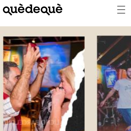
Vés
al
contingut