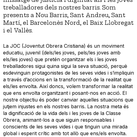
treballadores dels nostres barris. Som
presents a Nou Barris, Sant Andreu, Sant
Martí, el Barcelonès Nord, el Baix Llobregat
i el Vallès.
La JOC (Joventut Obrera Cristiana) és un moviment
educatiu, juvenil (dels/les joves, pels/les joves amb
els/les joves) que pretén organitzar els i les joves
treballadores sigui quina sigui la seva situació, perquè
esdevinguin protagonistes de les seves vides i s’impliquin
a través d’accions en la transformació de la realitat que
els/les envolta. Així doncs, volem transformar la realitat
que ens envolta organitzant i posant-nos en acció. El
nostre objectiu és poder canviar aquelles situacions que
jutjem injustes en els nostres barris. La nostra meta és
la dignificació de la vida dels i les joves de la Classe
Obrera, animant-los a que siguin responsables i
conscients de les seves vides i que tinguin una mirada
global i esperit crític amb tot allò que ens/els envolta.