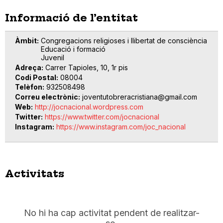
Informació de l’entitat
Àmbit
Congregacions religioses i llibertat de consciència
Educació i formació
Juvenil
Adreça
Carrer Tapioles, 10, 1r pis
Codi Postal
08004
Telèfon
932508498
Correu electrònic
joventutobreracristiana@gmail.com
Web
http://jocnacional.wordpress.com
Twitter
https://www.twitter.com/jocnacional
Instagram
https://www.instagram.com/joc_nacional
Activitats
No hi ha cap activitat pendent de realitzar-