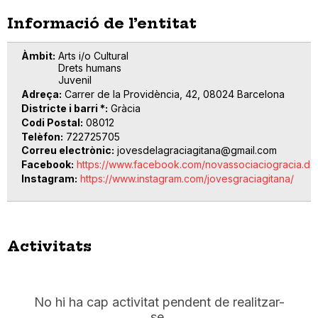
Informació de l’entitat
Àmbit
Arts i/o Cultural
Drets humans
Juvenil
Adreça
Carrer de la Providència, 42, 08024 Barcelona
Districte i barri *
Gràcia
Codi Postal
08012
Telèfon
722725705
Correu electrònic
jovesdelagraciagitana@gmail.com
Facebook
https://www.facebook.com/novassociaciogracia.de
Instagram
https://www.instagram.com/jovesgraciagitana/
Activitats
No hi ha cap activitat pendent de realitzar-
se.