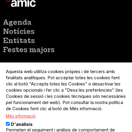
Menú
Agenda
principal
Notícies
Entitats
Festes majors
Menú
Inicia sessió
del
Aquesta web utilitza cookies pròpies i de tercers amb
Menú
Registre organització
compte
finalitats analítiques. Pot acceptar totes les cookies fent
usuari
d'usuari
clic al botó “Accepta totes les Cookies” o desactivar les
Menú
Sobre el projecte
no
Peu
cookies opcionals i fer clic a “Desa les preferències” (les
loggat
Preguntes freqüents
Cookies de sessió i les cookies tècniques són necessàries
Contacte
pel funcionament del web). Pot consultar la nostra política
de Cookies fent clic al botó de Més informació.
Més informació
Menú
Política de privacitat
D'anàlisis
Legal
Avís legal
Permeten el seguiment i anàlisis de comportament de
Política de cookies