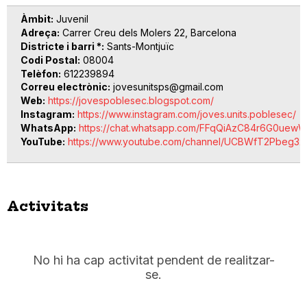
Àmbit
Juvenil
Adreça
Carrer Creu dels Molers 22, Barcelona
Districte i barri *
Sants-Montjuïc
Codi Postal
08004
Telèfon
612239894
Correu electrònic
jovesunitsps@gmail.com
Web
https://jovespoblesec.blogspot.com/
Instagram
https://www.instagram.com/joves.units.poblesec/
WhatsApp
https://chat.whatsapp.com/FFqQiAzC84r6G0ue
YouTube
https://www.youtube.com/channel/UCBWfT2Pbeg3x
Activitats
No hi ha cap activitat pendent de realitzar-
se.