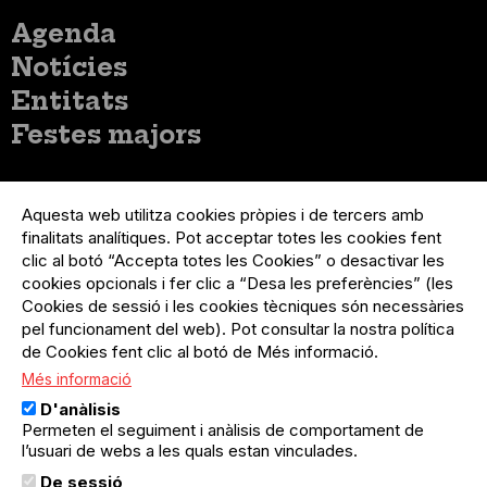
Menú
Agenda
principal
Notícies
Entitats
Festes majors
Menú
Inicia sessió
del
Aquesta web utilitza cookies pròpies i de tercers amb
Menú
Registre organització
compte
finalitats analítiques. Pot acceptar totes les cookies fent
usuari
d'usuari
clic al botó “Accepta totes les Cookies” o desactivar les
Menú
Sobre el projecte
no
Peu
cookies opcionals i fer clic a “Desa les preferències” (les
loggat
Preguntes freqüents
Cookies de sessió i les cookies tècniques són necessàries
Contacte
pel funcionament del web). Pot consultar la nostra política
de Cookies fent clic al botó de Més informació.
Més informació
Menú
Política de privacitat
D'anàlisis
Legal
Avís legal
Permeten el seguiment i anàlisis de comportament de
Política de cookies
l’usuari de webs a les quals estan vinculades.
De sessió
El Quèdequè no es fa responsable de les activitats