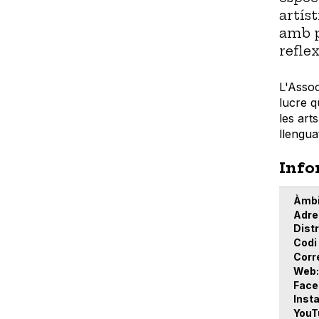
artís
amb p
refle
L'Assoc
lucre q
les art
llenguat
Info
Àmbi
Adre
Distr
Codi
Corr
Web
Face
Inst
YouT