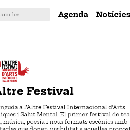
Navegació
Agenda
Notície
principal
Altre Festival
nguda a l’Altre Festival Internacional d’Arts
iques i Salut Mental. El primer festival de tea
, música, poesia i nous formats escènics amb
tacles que donen visibilitat a aquelles propos