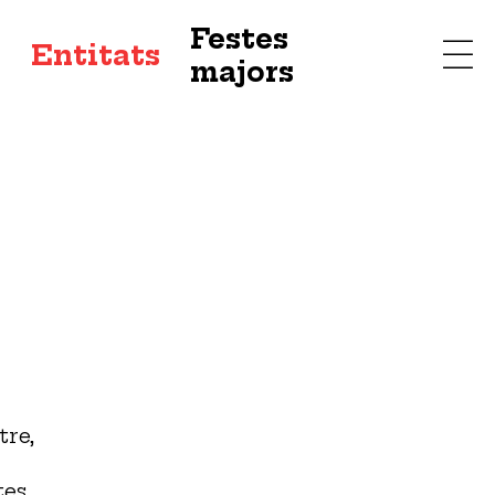
Festes
s
Entitats
majors
tre,
tes