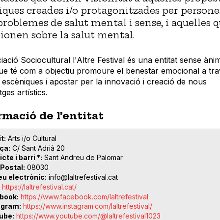
tiques creades i/o protagonitzades per persone
roblemes de salut mental i sense, i aquelles 
xionen sobre la salut mental.
iació Sociocultural l'Altre Festival és una entitat sense àni
ue té com a objectiu promoure el benestar emocional a tra
s escèniques i apostar per la innovació i creació de nous
ges artístics.
rmació de l’entitat
t
Arts i/o Cultural
ça
C/ Sant Adrià 20
icte i barri *
Sant Andreu de Palomar
 Postal
08030
eu electrònic
info@laltrefestival.cat
https://laltrefestival.cat/
book
https://www.facebook.com/laltrefestival
agram
https://www.instagram.com/laltrefestival/
ube
https://www.youtube.com/@laltrefestival1023