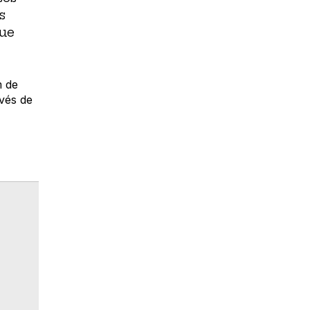
s
que
m de
vés de