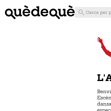
Vés
al
contingut
L'
Benvi
Escèn
dansa
espec