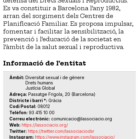
defensa del Drets Sexuals i Reproductius.
Es va constituir a Barcelona l’any 1982,
arran del sorgiment dels Centres de
Planificació Familiar. Es proposa impulsar,
fomentar i facilitar la sensibilització, la
prevenció i l’educació de la societat en
l’àmbit de la salut sexual i reproductiva.
Informació de l’entitat
Àmbit
Diversitat sexual i de gènere
Drets humans
Justícia Global
Adreça
Passatge Frigola, 20 (Barcelona)
Districte i barri *
Gràcia
Codi Postal
08012
Telèfon
93 415 10 00
Correu electrònic
comunicacio@lassociacio.org
Web
https://lassociacio.org/
Twitter
https://twitter.com/lassociaciodsr
Instagram
https://www.instagram.com/lassociacio/