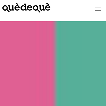
Vés
al
contingut