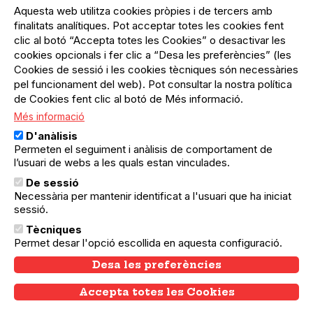
Aquesta web utilitza cookies pròpies i de tercers amb
finalitats analítiques. Pot acceptar totes les cookies fent
clic al botó “Accepta totes les Cookies” o desactivar les
cookies opcionals i fer clic a “Desa les preferències” (les
Cookies de sessió i les cookies tècniques són necessàries
pel funcionament del web). Pot consultar la nostra política
de Cookies fent clic al botó de Més informació.
Més informació
D'anàlisis
Permeten el seguiment i anàlisis de comportament de
l’usuari de webs a les quals estan vinculades.
17.12.2025
17.12.2025
Ciutat Vella
Dones, Salut Mental i Drets Sexuals i
De sessió
Necessària per mantenir identificat a l'usuari que ha iniciat
Reproductius
sessió.
🟣 "Dones, Salut Mental i Drets Sexuals i
Tècniques
Reproductius. Presentació de l'Informe de
Permet desar l'opció escollida en aquesta configuració.
L'Observatori de Drets Sexuals i
Reproductius"
Desa les preferències
Accepta totes les Cookies
Withdraw consent