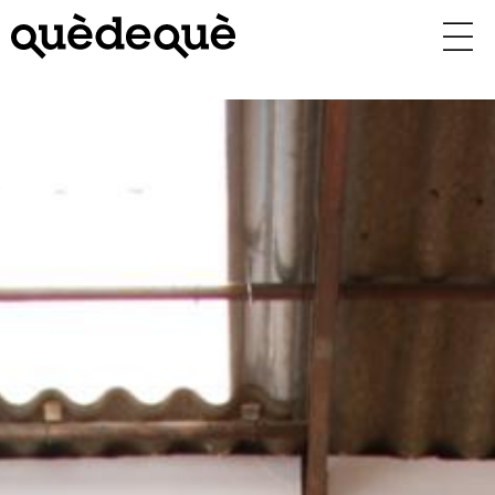
Vés
al
contingut