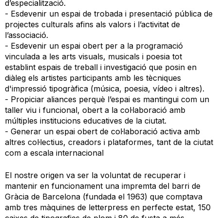
d’especialització.
- Esdevenir un espai de trobada i presentació pública de
projectes culturals afins als valors i l’activitat de
l’associació.
- Esdevenir un espai obert per a la programació
vinculada a les arts visuals, musicals i poesia tot
establint espais de treball i investigació que posin en
diàleg els artistes participants amb les tècniques
d'impressió tipogràfica (música, poesia, vídeo i altres).
- Propiciar aliances perquè l’espai es mantingui com un
taller viu i funcional, obert a la col·laboració amb
múltiples institucions educatives de la ciutat.
- Generar un espai obert de col·laboració activa amb
altres col·lectius, creadors i plataformes, tant de la ciutat
com a escala internacional
El nostre origen va ser la voluntat de recuperar i
mantenir en funcionament una impremta del barri de
Gràcia de Barcelona (fundada el 1963) que comptava
amb tres màquines de letterpress en perfecte estat, 150
caixes de tipografies de plom i 80 de fusta a més