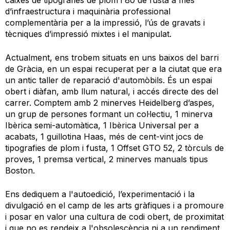
d’infraestructura i maquinària professional
complementària per a la impressió, l’ús de gravats i
tècniques d’impressió mixtes i el manipulat.
Actualment, ens trobem situats en uns baixos del barri
de Gràcia, en un espai recuperat per a la ciutat que era
un antic taller de reparació d'automòbils. És un espai
obert i diàfan, amb llum natural, i accés directe des del
carrer. Comptem amb 2 minerves Heidelberg d’aspes,
un grup de persones formant un col·lectiu, 1 minerva
Ibèrica semi-automàtica, 1 Ibèrica Universal per a
acabats, 1 guillotina Haas, més de cent-vint jocs de
tipografies de plom i fusta, 1 Offset GTO 52, 2 tòrculs de
proves, 1 premsa vertical, 2 minerves manuals tipus
Boston.
Ens dediquem a l'autoedició, l’experimentació i la
divulgació en el camp de les arts gràfiques i a promoure
i posar en valor una cultura de codi obert, de proximitat
i que no es rendeix a l'obsolescència ni a un rendiment