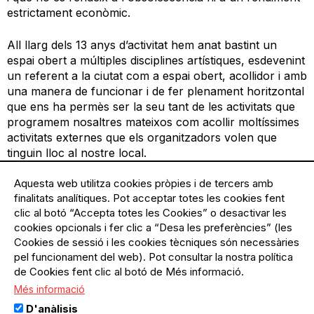
estrictament econòmic.
All llarg dels 13 anys d’activitat hem anat bastint un
espai obert a múltiples disciplines artístiques, esdevenint
un referent a la ciutat com a espai obert, acollidor i amb
una manera de funcionar i de fer plenament horitzontal
que ens ha permès ser la seu tant de les activitats que
programem nosaltres mateixos com acollir moltíssimes
activitats externes que els organitzadors volen que
tinguin lloc al nostre local.
Aquesta web utilitza cookies pròpies i de tercers amb
Hem pogut mantenir aquest espai ple d'història,
finalitats analítiques. Pot acceptar totes les cookies fent
testimoni viu de la trajectòria recent de les indústries
clic al botó “Accepta totes les Cookies” o desactivar les
gràfiques, generant un espai d'aprenentatge i un
cookies opcionals i fer clic a “Desa les preferències” (les
laboratori creatiu a la ciutat que ofereix la possibilitat de
Cookies de sessió i les cookies tècniques són necessàries
recuperar formes de treball i coneixements que
pel funcionament del web). Pot consultar la nostra política
segueixen vigents i que lamentablement corren el perill
de Cookies fent clic al botó de Més informació.
de desaparèixer.
Més informació
D'anàlisis
La nostra oferta educativa i de tallers s’ha anat