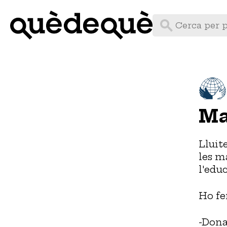
Vés
al
contingut
Ma
Lluit
les m
l'educ
Ho fe
-Dona