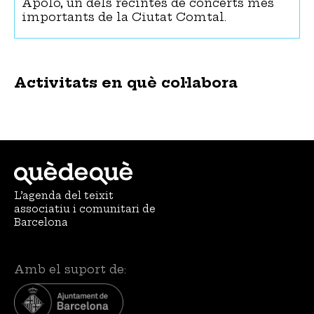
Apolo, un dels recintes de concerts més
importants de la Ciutat Comtal.
Activitats en què col·labora
L’agenda del teixit
associatiu i comunitari de
Barcelona
Amb el suport de: