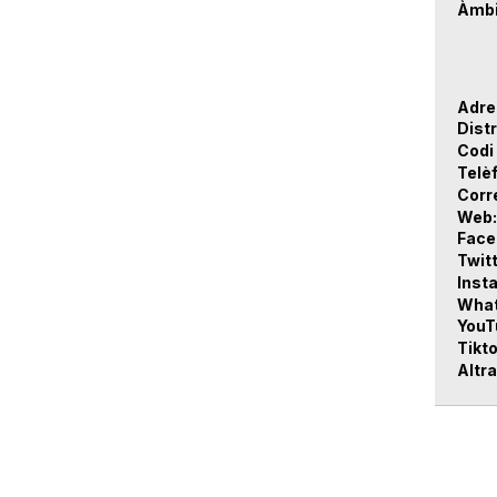
Àmbi
Adre
Distr
Codi
Telè
Corr
Web
Face
Twit
Inst
Wha
YouT
Tikt
Altra