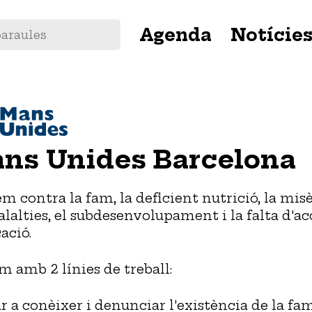
Navegació
Agenda
Notície
principal
ns Unides Barcelona
em contra la fam, la deficient nutrició, la misè
alalties, el subdesenvolupament i la falta d'ac
ació.
m amb 2 línies de treball:
r a conèixer i denunciar l'existència de la fam