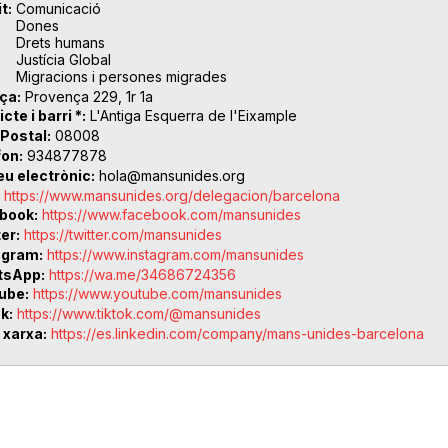
t
Comunicació
Dones
Drets humans
Justícia Global
Migracions i persones migrades
ça
Provença 229, 1r 1a
icte i barri *
L'Antiga Esquerra de l'Eixample
 Postal
08008
fon
934877878
eu electrònic
hola@mansunides.org
https://www.mansunides.org/delegacion/barcelona
book
https://www.facebook.com/mansunides
ter
https://twitter.com/mansunides
agram
https://www.instagram.com/mansunides
tsApp
https://wa.me/34686724356
ube
https://www.youtube.com/mansunides
ok
https://www.tiktok.com/@mansunides
 xarxa
https://es.linkedin.com/company/mans-unides-barcelona