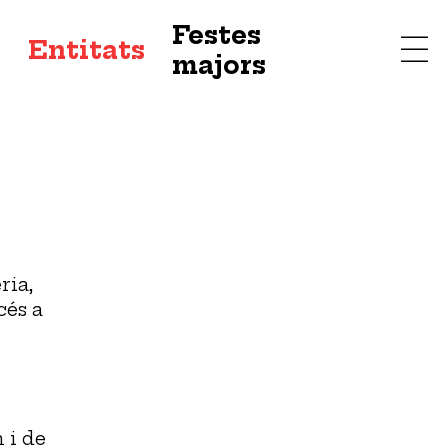
Festes
s
Entitats
majors
ria,
cés a
 i de