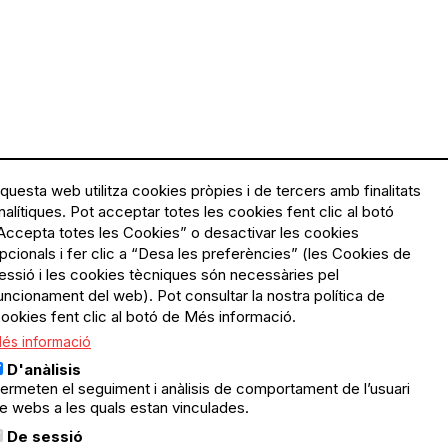
questa web utilitza cookies pròpies i de tercers amb finalitats
nalítiques. Pot acceptar totes les cookies fent clic al botó
Accepta totes les Cookies” o desactivar les cookies
Menú
Política de privacitat
pcionals i fer clic a “Desa les preferències” (les Cookies de
Legal
Avís legal
essió i les cookies tècniques són necessàries pel
Política de cookies
uncionament del web). Pot consultar la nostra política de
ookies fent clic al botó de Més informació.
El Quèdequè no es fa
és informació
responsable de les activitats
programades; en són
D'anàlisis
responsables els col·lectius
ermeten el seguiment i anàlisis de comportament de l’usuari
organitzadors.
e webs a les quals estan vinculades.
ació
De sessió
© Quedequè, 2025