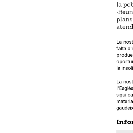
la pob
-Reun
plans
atend
La nost
falta d
produei
oportun
la insol
La nost
l'Esglé
sigui c
materia
gaudeix
Info