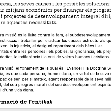
resa, les seves causes i les possibles solucions.
ir mitjans econòmics per finançar els progra
 i projectes de desenvolupament integral dirig
re aquestes necessitats.
ra missió és la lluita contra la fam, el subdesenvolupament 
'instrucció i treballar per eradicar les causes estructurals qu
xen: la injustícia, el desigual repartiment dels béns i les
itats entre les persones i els pobles, la ignorància, els prej
idaritat, la indiferència i la crisi de valors humans i cristians.
ra visió, el fonament de la qual és l'Evangeli i la Doctrina S
sia, és que cada persona, home i dona, en virtut de la seva d
apaç de ser, per si mateix, agent responsable de la seva mil
l, del seu progrés moral i del seu desenvolupament espiritua
i d'una vida digna.
rmació de l’entitat