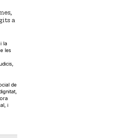
mes,
its a
i la
e les
udicis,
ocial de
ignitat,
lora
l, i